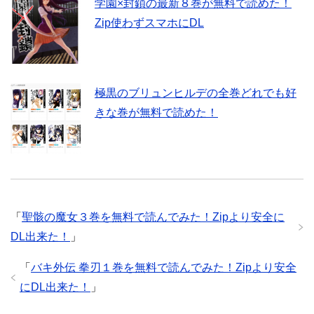
学園×封鎖の最新８巻が無料で読めた！
Zip使わずスマホにDL
極黒のブリュンヒルデの全巻どれでも好
きな巻が無料で読めた！
「
聖骸の魔女３巻を無料で読んでみた！Zipより安全に
DL出来た！
」
「
バキ外伝 拳刃１巻を無料で読んでみた！Zipより安全
にDL出来た！
」