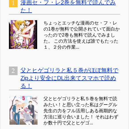
漫画セ・フ・レ2巻を無料で読んでみ
た！
ちょっとエッチな漫画のセ・フ・レ
の1巻が無料で公開されていて面白か
ったので2巻も無料で読んでみまし
た。 この方法を使えば誰でもたった
１、２分の作業...
父とヒゲゴリラと私５巻がほぼ無料で
Zipより安全にDL出来てスマホで読め
る！
父とヒゲゴリラと私５巻を無料で読
みたい！と思い立った私はグーグル
先生の力をフル活用しある画期的な
方法に巡り合いました！ それはわず
か数十円で父とヒゲゴ...