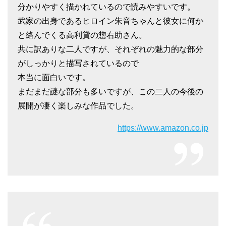
分かりやすく描かれているので読みやすいです。
武家の出身であるヒロイン朱音ちゃんと彼女に何か
と絡んでくる高利貸の惣右助さん。
共に訳ありな二人ですが、それぞれの魅力的な部分
がしっかりと描写されているので
本当に面白いです。
まだまだ謎な部分も多いですが、この二人の今後の
展開が凄く楽しみな作品でした。
https://www.amazon.co.jp