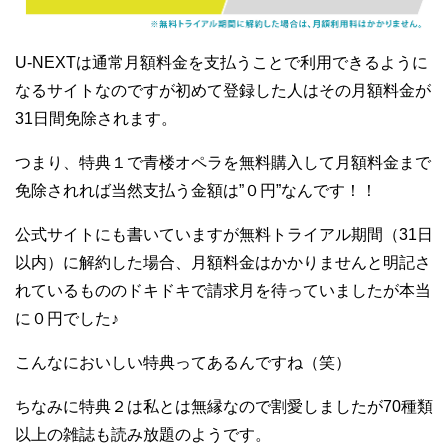
U-NEXTは通常月額料金を支払うことで利用できるように
なるサイトなのですが初めて登録した人はその月額料金が
31日間免除されます。
つまり、特典１で青楼オペラを無料購入して月額料金まで
免除されれば当然支払う金額は”０円”なんです！！
公式サイトにも書いていますが無料トライアル期間（31日
以内）に解約した場合、月額料金はかかりませんと明記さ
れているもののドキドキで請求月を待っていましたが本当
に０円でした♪
こんなにおいしい特典ってあるんですね（笑）
ちなみに特典２は私とは無縁なので割愛しましたが70種類
以上の雑誌も読み放題のようです。