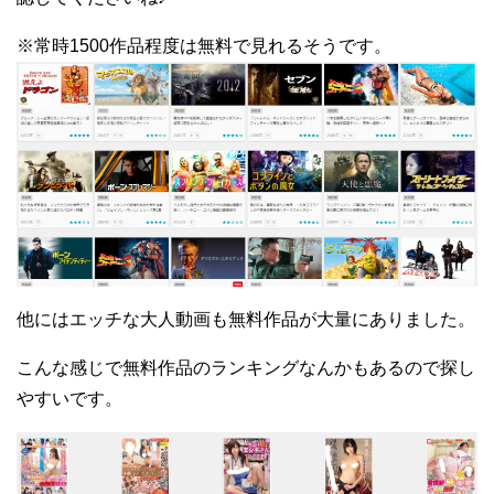
※常時1500作品程度は無料で見れるそうです。
他にはエッチな大人動画も無料作品が大量にありました。
こんな感じで無料作品のランキングなんかもあるので探し
やすいです。