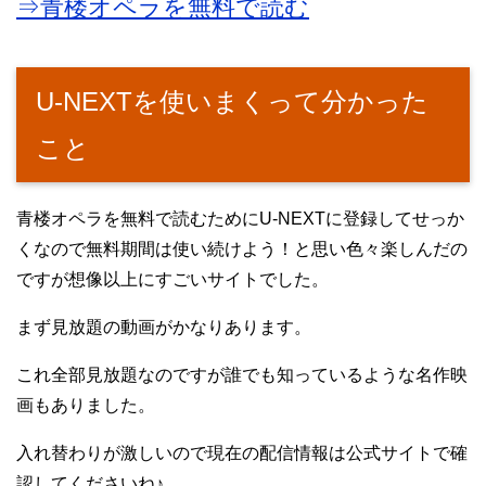
⇒青楼オペラを無料で読む
U-NEXTを使いまくって分かった
こと
青楼オペラを無料で読むためにU-NEXTに登録してせっか
くなので無料期間は使い続けよう！と思い色々楽しんだの
ですが想像以上にすごいサイトでした。
まず見放題の動画がかなりあります。
これ全部見放題なのですが誰でも知っているような名作映
画もありました。
入れ替わりが激しいので現在の配信情報は公式サイトで確
認してくださいね♪