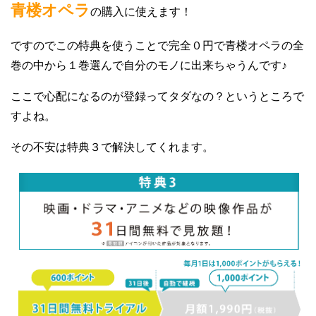
青楼オペラ
の購入に使えます！
ですのでこの特典を使うことで完全０円で青楼オペラの全
巻の中から１巻選んで自分のモノに出来ちゃうんです♪
ここで心配になるのが登録ってタダなの？というところで
すよね。
その不安は特典３で解決してくれます。