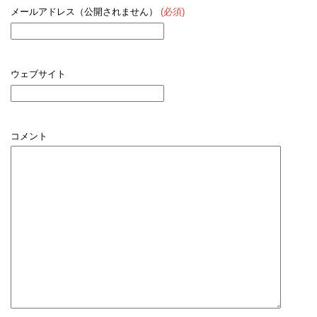
メールアドレス（公開されません）
(必須)
ウェブサイト
コメント