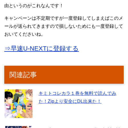
由というのがこれなんです！
キャンペーンは不定期ですが一度登録してしまえばこのメ
ールが送られてきますので損しないためにも一度登録して
おいてくださいね。
⇒早速U-NEXTに登録する
関連記事
キミトコレカラ１巻を無料で読んでみ
た！Zipより安全にDL出来た！