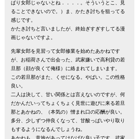
ぱり女郎じゃないとね．．．．。そういうとこ、見
ることできないので。）ま、かたき討ちを狙ってる
感じです。
かたき討ちと言いましたが、終始ぎすぎすしてる漫
画じゃないですよ。
先輩女郎を見習って女郎修業を始めたあかねです
が、お稲荷さんで出会った、武家嫌いで高利貸の若
旦那（顔が良くて俺様）に絡まれてしまいます。
この若旦那がまた、くせになる。やばい。この性格
良い。
二人は決して、甘い関係とは言えないのですが、何
だかんだいってちょくちょく見世に遊びに来る若旦
那とあかねの、（本気の）憎まれ口の応酬が良い。
多分、少しずつ仲良くなって、甘酸っぱいやり取り
もするようになるんでしょうね。
あかねも、意地があってけなげな良い子です。武家