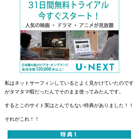
私はネットサーフィンしているとよく見かけていたのです
がタマタマ暇だったんでそのまま使ってみたんです。
するとこのサイト実はとんでもない特典がありました！！
それがこれ！！