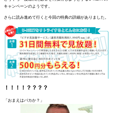
キャンペーンのようです。
さらに読み進めて行くと今回の特典の詳細がありました。
！！！！？？？？
「おまえはバカか？」