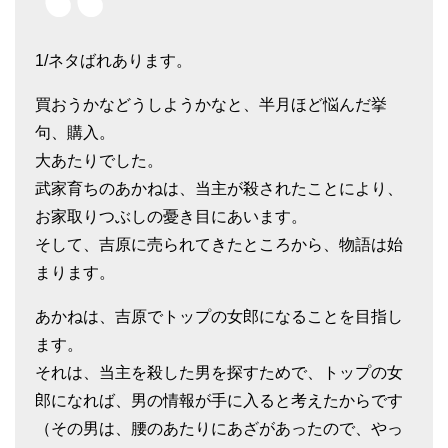
1/ネタばれあります。
買おうかなどうしようかなと、半月ほど悩んだ挙
句、購入。
大あたりでした。
武家育ちのあかねは、当主が殺されたことにより、
お家取りつぶしの憂き目にあいます。
そして、吉原に売られてきたところから、物語は始
まります。
あかねは、吉原でトップの女郎になることを目指し
ます。
それは、当主を殺した男を探すためで、トップの女
郎になれば、男の情報が手に入ると考えたからです
（その男は、腰のあたりにあざがあったので、やっ