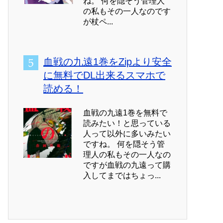
ね。 何を隠そう管理人
の私もその一人なのです
が杖ペ...
血戦の九遠1巻をZipより安全
に無料でDL出来るスマホで
読める！
血戦の九遠1巻を無料で
読みたい！と思っている
人って以外に多いみたい
ですね。 何を隠そう管
理人の私もその一人なの
ですが血戦の九遠って購
入してまではちょっ...