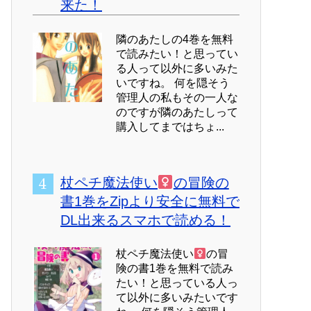
来た！
隣のあたしの4巻を無料
で読みたい！と思ってい
る人って以外に多いみた
いですね。 何を隠そう
管理人の私もその一人な
のですが隣のあたしって
購入してまではちょ...
杖ペチ魔法使い
の冒険の
書1巻をZipより安全に無料で
DL出来るスマホで読める！
杖ペチ魔法使い
の冒
険の書1巻を無料で読み
たい！と思っている人っ
て以外に多いみたいです