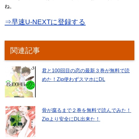
ね。
⇒早速U-NEXTに登録する
関連記事
君と100回目の恋の最新３巻が無料で読
めた！Zip使わずスマホにDL
骨が腐るまで２巻を無料で読んでみた！
Zipより安全にDL出来た！