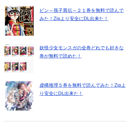
ビン～孫子異伝～２１巻を無料で読んで
みた！Zipより安全にDL出来た！
妖怪少女モンスガの全巻どれでも好きな
巻が無料で読めた！
虚構推理５巻を無料で読んでみた！Zipよ
り安全にDL出来た！