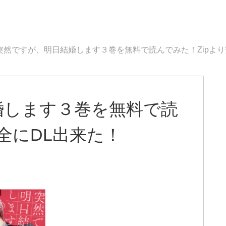
突然ですが、明日結婚します３巻を無料で読んでみた！Zipより
婚します３巻を無料で読
全にDL出来た！