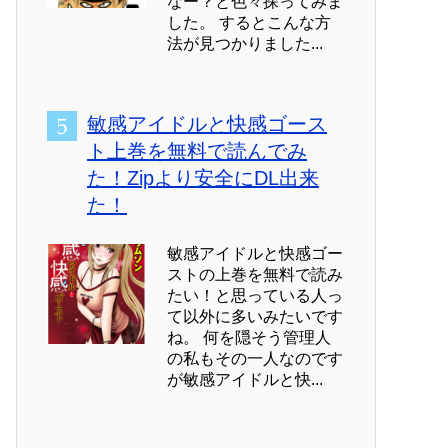
なー？と色々探ってみま
した。 するとこんな方
法が見つかりました...
敏感アイドルと快感ゴース
ト上巻を無料で読んでみ
た！Zipより安全にDL出来
た！
敏感アイドルと快感ゴー
ストの上巻を無料で読み
たい！と思っている人っ
て以外に多いみたいです
ね。 何を隠そう管理人
の私もその一人なのです
が敏感アイドルと快...