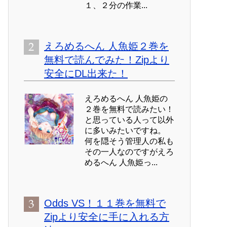
１、２分の作業...
えろめるへん 人魚姫２巻を
無料で読んでみた！Zipより
安全にDL出来た！
えろめるへん 人魚姫の
２巻を無料で読みたい！
と思っている人って以外
に多いみたいですね。
何を隠そう管理人の私も
その一人なのですがえろ
めるへん 人魚姫っ...
Odds VS！１１巻を無料で
Zipより安全に手に入れる方