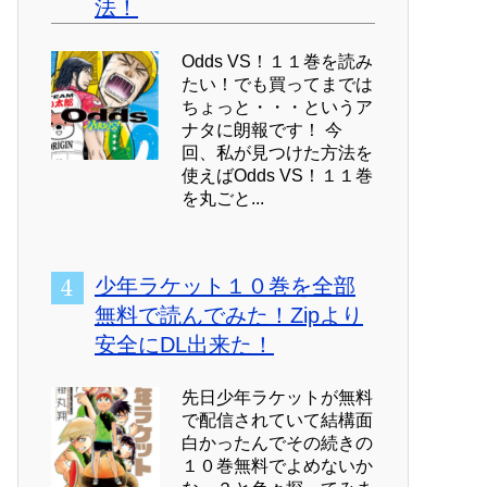
法！
Odds VS！１１巻を読み
たい！でも買ってまでは
ちょっと・・・というア
ナタに朗報です！ 今
回、私が見つけた方法を
使えばOdds VS！１１巻
を丸ごと...
少年ラケット１０巻を全部
無料で読んでみた！Zipより
安全にDL出来た！
先日少年ラケットが無料
で配信されていて結構面
白かったんでその続きの
１０巻無料でよめないか