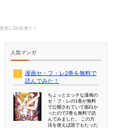
安全にDL出来た！
人気マンガ
漫画セ・フ・レ2巻を無料で
読んでみた！
ちょっとエッチな漫画の
セ・フ・レの1巻が無料
で公開されていて面白か
ったので2巻も無料で読
んでみました。 この方
法を使えば誰でもたった