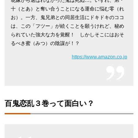
花嫁から選ばれなかった鬼は死ぬ…。いずれ、弟・
十（とあ）と奪い合うことになる運命に悩む零（れ
お）。一方、鬼兄弟との同居生活にドキドキのココ
は、この「フツー」が続くことを願うけれど、秘め
られていた強大な力を覚醒！ しかしそこにはおそ
るべき蜜（みつ）の陰謀が！？
https://www.amazon.co.jp
百鬼恋乱３巻って面白い？