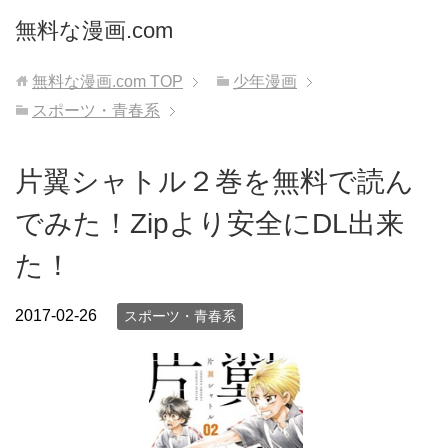
無料な漫画.com
無料な漫画.com
TOP
少年漫画
スポーツ・青春系
片翼シャトル２巻を無料で読ん
でみた！Zipより安全にDL出来
た！
2017-02-26
スポーツ・青春系