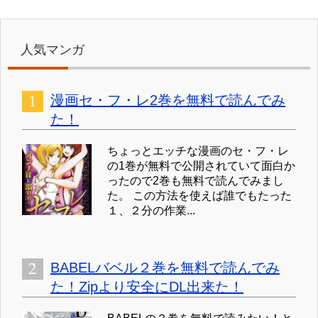
人気マンガ
漫画セ・フ・レ2巻を無料で読んでみ
た！
ちょっとエッチな漫画のセ・フ・レ
の1巻が無料で公開されていて面白か
ったので2巻も無料で読んでみまし
た。 この方法を使えば誰でもたった
１、２分の作業...
BABELバベル２巻を無料で読んでみ
た！Zipより安全にDL出来た！