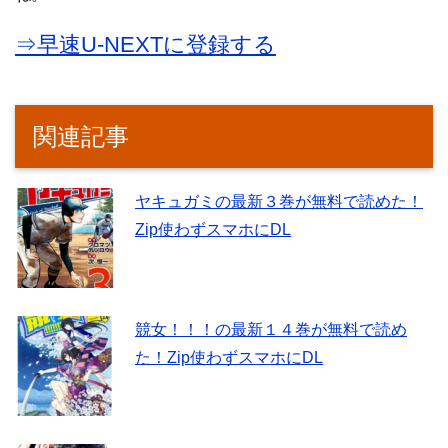
⇒早速U-NEXTに登録する
関連記事
ヤキュガミの最新３巻が無料で読めた！
Zip使わずスマホにDL
競女！！！の最新１４巻が無料で読め
た！Zip使わずスマホにDL