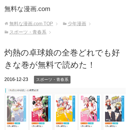
無料な漫画.com
無料な漫画.com
TOP
少年漫画
スポーツ・青春系
灼熱の卓球娘の全巻どれでも好
きな巻が無料で読めた！
2016-12-23
スポーツ・青春系