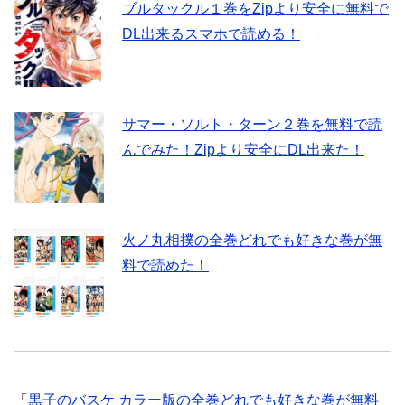
ブルタックル１巻をZipより安全に無料で
DL出来るスマホで読める！
サマー・ソルト・ターン２巻を無料で読
んでみた！Zipより安全にDL出来た！
火ノ丸相撲の全巻どれでも好きな巻が無
料で読めた！
「
黒子のバスケ カラー版の全巻どれでも好きな巻が無料