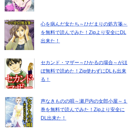
心を病んだ女たち～ひだまりの処方箋～
を無料で読んでみた！Zipより安全にDL
出来た！
セカンド・マザー～ひかるの場合～がほ
ぼ無料で読めた！Zip使わずにDLも出来
る！
声なきものの唄～瀬戸内の女郎小屋～１
巻を無料で読んでみた！Zipより安全に
DL出来た！