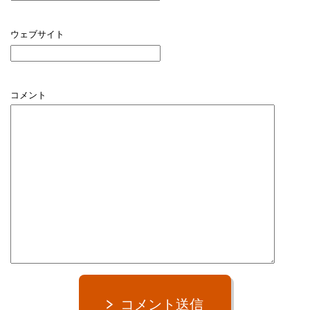
ウェブサイト
コメント
コメント送信