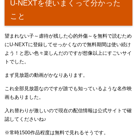
U-NEXTを使いまくって分かった
こと
望まれない子～虐待が残した心的外傷～を無料で読むため
にU-NEXTに登録してせっかくなので無料期間は使い続け
よう！と思い色々楽しんだのですが想像以上にすごいサイ
トでした。
まず見放題の動画がかなりあります。
これ全部見放題なのですが誰でも知っているような名作映
画もありました。
入れ替わりが激しいので現在の配信情報は公式サイトで確
認してくださいね♪
※常時1500作品程度は無料で見れるそうです。