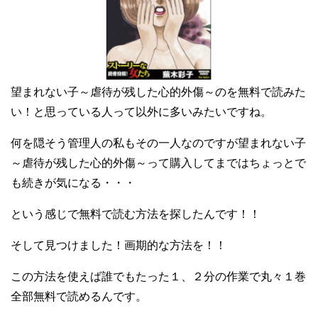
望まれない子～虐待が残した心的外傷～のを無料で読みた
い！と思っている人って以外に多いみたいですね。
何を隠そう管理人の私もその一人なのですが望まれない子
～虐待が残した心的外傷～って購入してまではちょっとで
も続きが気になる・・・
という感じで無料で読む方法を探したんです！！
そして見つけました！画期的な方法を！！
この方法を使えば誰でもたった１、２分の作業で丸々１巻
全部無料で読めるんです。