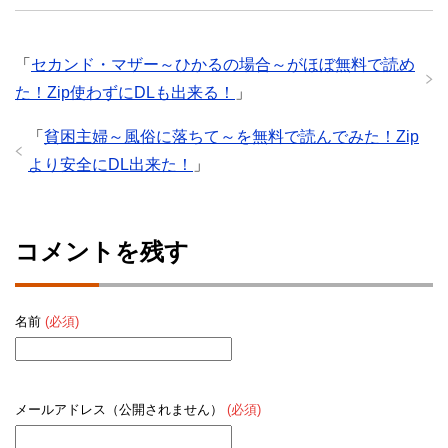
「
セカンド・マザー～ひかるの場合～がほぼ無料で読め
た！Zip使わずにDLも出来る！
」
「
貧困主婦～風俗に落ちて～を無料で読んでみた！Zip
より安全にDL出来た！
」
コメントを残す
名前
(必須)
メールアドレス（公開されません）
(必須)