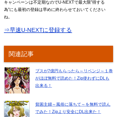
キャンペーンは不定期なのでU-NEXTで最大限”得する
為”にも最初の登録は早めに終わらせておいてください
ね。
⇒早速U-NEXTに登録する
関連記事
ブスが7億円もらったら～リベンジ～１巻
がほぼ無料で読めた！Zip使わずにDLも
出来る！
貧困主婦～風俗に落ちて～を無料で読ん
でみた！Zipより安全にDL出来た！