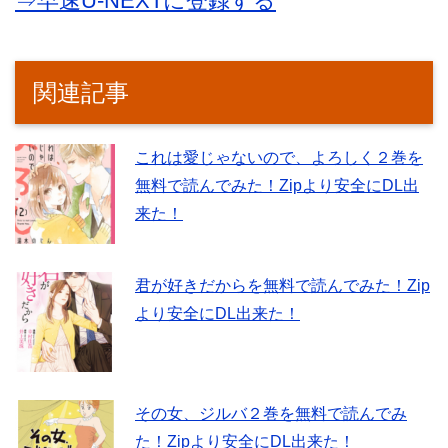
⇒早速U-NEXTに登録する
関連記事
これは愛じゃないので、よろしく２巻を
無料で読んでみた！Zipより安全にDL出
来た！
君が好きだからを無料で読んでみた！Zip
より安全にDL出来た！
その女、ジルバ２巻を無料で読んでみ
た！Zipより安全にDL出来た！