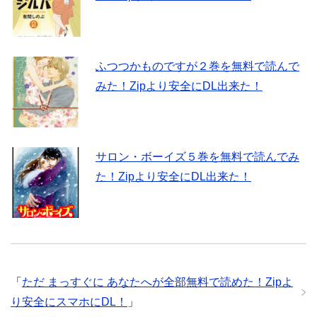
ふつつかものですが２巻を無料で読んで
みた！Zipより安全にDL出来た！
サロン・ボーイズ５巻を無料で読んでみ
た！Zipより安全にDL出来た！
「
ただ まっすぐに あなたへが全部無料で読めた！Zipよ
り安全にスマホにDL！
」