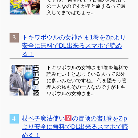
の一人なのですが星と旅するって購
入してまではちょっ...
トキワボウルの女神さま1巻をZipより
安全に無料でDL出来るスマホで読め
る！
トキワボウルの女神さま1巻を無料で
読みたい！と思っている人って以外
に多いみたいですね。 何を隠そう管
理人の私もその一人なのですがトキ
ワボウルの女神さま...
杖ペチ魔法使い
の冒険の書1巻をZip
より安全に無料でDL出来るスマホで読
める！