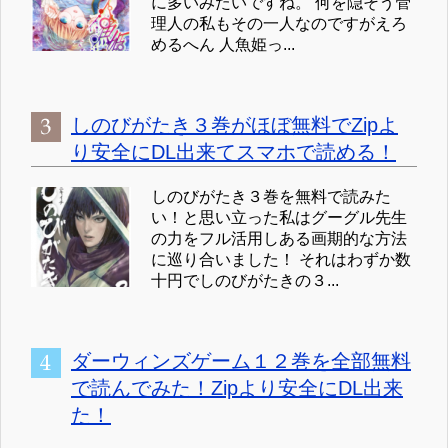
に多いみたいですね。 何を隠そう管
理人の私もその一人なのですがえろ
めるへん 人魚姫っ...
しのびがたき３巻がほぼ無料でZipよ
り安全にDL出来てスマホで読める！
しのびがたき３巻を無料で読みた
い！と思い立った私はグーグル先生
の力をフル活用しある画期的な方法
に巡り合いました！ それはわずか数
十円でしのびがたきの３...
ダーウィンズゲーム１２巻を全部無料
で読んでみた！Zipより安全にDL出来
た！