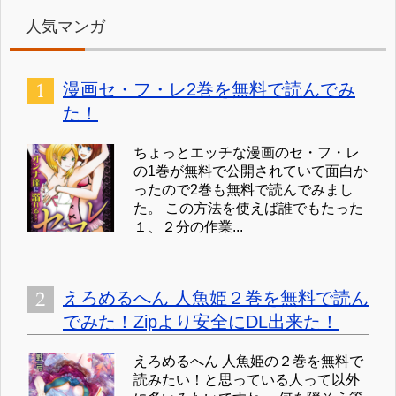
人気マンガ
漫画セ・フ・レ2巻を無料で読んでみ
た！
ちょっとエッチな漫画のセ・フ・レ
の1巻が無料で公開されていて面白か
ったので2巻も無料で読んでみまし
た。 この方法を使えば誰でもたった
１、２分の作業...
えろめるへん 人魚姫２巻を無料で読ん
でみた！Zipより安全にDL出来た！
えろめるへん 人魚姫の２巻を無料で
読みたい！と思っている人って以外