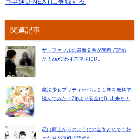
⇒早速U-NEXTに登録する
関連記事
ザ・ファブルの最新９巻が無料で読め
た！Zip使わずスマホにDL
魔法少女プリティ☆ベル２１巻を無料で
読んでみた！Zipより安全にDL出来た！
恋は雨上がりのようにの全巻どれでも好
きな巻が無料で読めた！