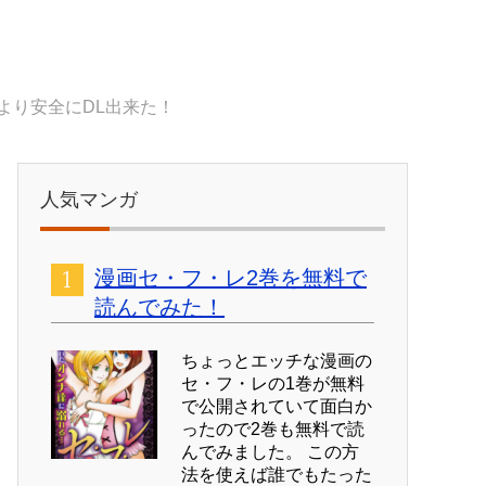
より安全にDL出来た！
人気マンガ
漫画セ・フ・レ2巻を無料で
読んでみた！
ちょっとエッチな漫画の
セ・フ・レの1巻が無料
で公開されていて面白か
ったので2巻も無料で読
んでみました。 この方
法を使えば誰でもたった