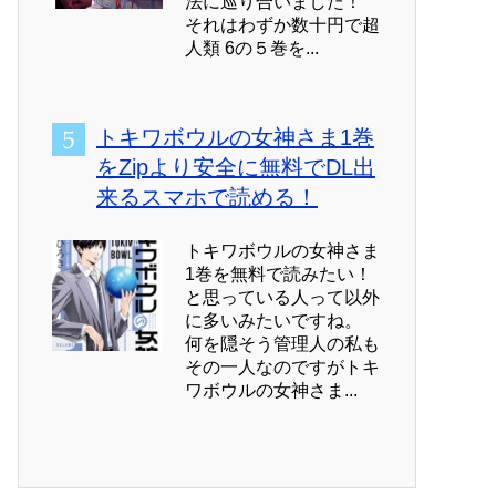
法に巡り合いました！
それはわずか数十円で超
人類 6の５巻を...
トキワボウルの女神さま1巻
をZipより安全に無料でDL出
来るスマホで読める！
トキワボウルの女神さま
1巻を無料で読みたい！
と思っている人って以外
に多いみたいですね。
何を隠そう管理人の私も
その一人なのですがトキ
ワボウルの女神さま...