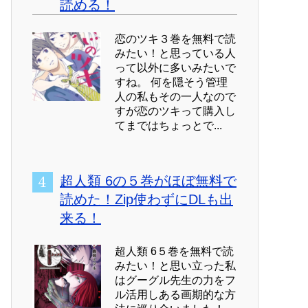
読める！
恋のツキ３巻を無料で読
みたい！と思っている人
って以外に多いみたいで
すね。 何を隠そう管理
人の私もその一人なので
すが恋のツキって購入し
てまではちょっとで...
超人類 6の５巻がほぼ無料で
読めた！Zip使わずにDLも出
来る！
超人類 6５巻を無料で読
みたい！と思い立った私
はグーグル先生の力をフ
ル活用しある画期的な方