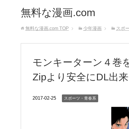
無料な漫画.com
無料な漫画.com
TOP
少年漫画
スポ
モンキーターン４巻
Zipより安全にDL出
2017-02-25
スポーツ・青春系