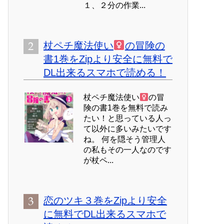
１、２分の作業...
杖ペチ魔法使い
の冒険の
書1巻をZipより安全に無料で
DL出来るスマホで読める！
杖ペチ魔法使い
の冒
険の書1巻を無料で読み
たい！と思っている人っ
て以外に多いみたいです
ね。 何を隠そう管理人
の私もその一人なのです
が杖ペ...
恋のツキ３巻をZipより安全
に無料でDL出来るスマホで