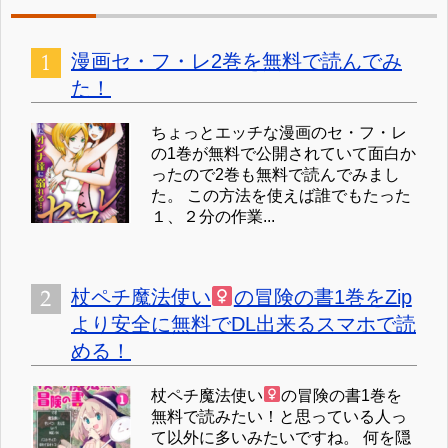
漫画セ・フ・レ2巻を無料で読んでみ
た！
ちょっとエッチな漫画のセ・フ・レ
の1巻が無料で公開されていて面白か
ったので2巻も無料で読んでみまし
た。 この方法を使えば誰でもたった
１、２分の作業...
杖ペチ魔法使い
の冒険の書1巻をZip
より安全に無料でDL出来るスマホで読
める！
杖ペチ魔法使い
の冒険の書1巻を
無料で読みたい！と思っている人っ
て以外に多いみたいですね。 何を隠