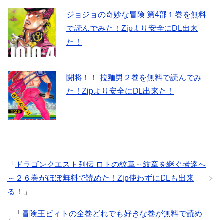
ジョジョの奇妙な冒険 第4部１巻を無料
で読んでみた！Zipより安全にDL出来
た！
闘将！！ 拉麺男２巻を無料で読んでみ
た！Zipより安全にDL出来た！
「
ドラゴンクエスト列伝 ロトの紋章～紋章を継ぐ者達へ
～２６巻がほぼ無料で読めた！Zip使わずにDLも出来
る！
」
「
冒険王ビィトの全巻どれでも好きな巻が無料で読め