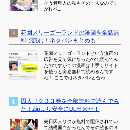
そう管理人の私もその一人なのです
が杖ペ...
花園メリーゴーランドの漫画を全話無
料で読む！ネタバレまとめも！
花園メリーゴーランドという漫画の
広告を見て気になったので読んでみ
たのですがこの漫画は上手くサイト
を使うと全巻無料で読めるんです
ね！ ここではネタバレと合わ...
囚人リク３３巻を全部無料で読んでみ
た！Zipより安全にDL出来た！
先日囚人リクが無料で配信されてい
て結構面白かったんでその続きの３