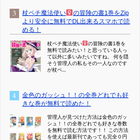
杖ペチ魔法使い
の冒険の書1巻をZip
より安全に無料でDL出来るスマホで読
める！
杖ペチ魔法使い
の冒険の書1巻を
無料で読みたい！と思っている人っ
て以外に多いみたいですね。 何を隠
そう管理人の私もその一人なのです
が杖ペ...
金色のガッシュ！！の全巻どれでも好
きな巻が無料で読めた！
管理人が見つけた方法は金色のガッ
シュ！！の全巻どれでも好きな巻数
を無料で読む方法です！！ この方法
を使えば最新刊であっても完全０円