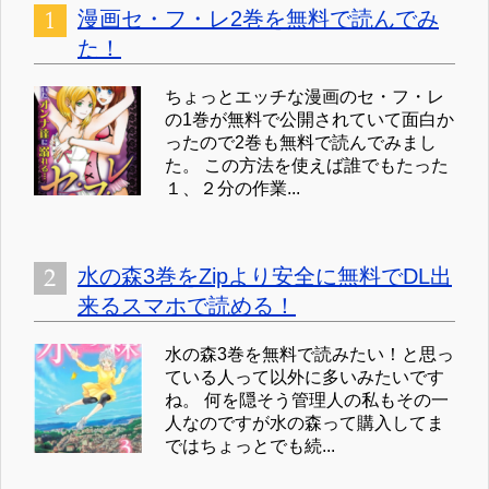
漫画セ・フ・レ2巻を無料で読んでみ
た！
ちょっとエッチな漫画のセ・フ・レ
の1巻が無料で公開されていて面白か
ったので2巻も無料で読んでみまし
た。 この方法を使えば誰でもたった
１、２分の作業...
水の森3巻をZipより安全に無料でDL出
来るスマホで読める！
水の森3巻を無料で読みたい！と思っ
ている人って以外に多いみたいです
ね。 何を隠そう管理人の私もその一
人なのですが水の森って購入してま
ではちょっとでも続...