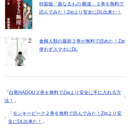
特装版「親なるもの 断崖」２巻を無料で
読んでみた！Zipより安全にDL出来た！
食糧人類の最新２巻が無料で読めた！Zip
使わずスマホにDL
「
白竜HADOU２巻を無料でZipより安全に手に入れる方
法！
」
「
モンキーピーク２巻を無料で読んでみた！Zipより安
全にDL出来た！
」