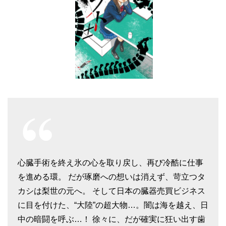
心臓手術を終え氷の心を取り戻し、再び冷酷に仕事
を進める環。 だが琢磨への想いは消えず、苛立つタ
カシは梨世の元へ。 そして日本の臓器売買ビジネス
に目を付けた、“大陸”の超大物…。闇は海を越え、日
中の暗闘を呼ぶ…！ 徐々に、だが確実に狂い出す歯