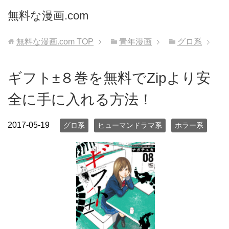
無料な漫画.com
無料な漫画.com
TOP
青年漫画
グロ系
ギフト±８巻を無料でZipより安
全に手に入れる方法！
2017-05-19
グロ系
ヒューマンドラマ系
ホラー系