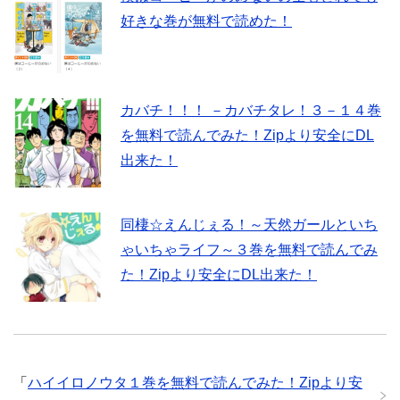
好きな巻が無料で読めた！
カバチ！！！ －カバチタレ！３－１４巻
を無料で読んでみた！Zipより安全にDL
出来た！
同棲☆えんじぇる！～天然ガールといち
ゃいちゃライフ～３巻を無料で読んでみ
た！Zipより安全にDL出来た！
「
ハイイロノウタ１巻を無料で読んでみた！Zipより安