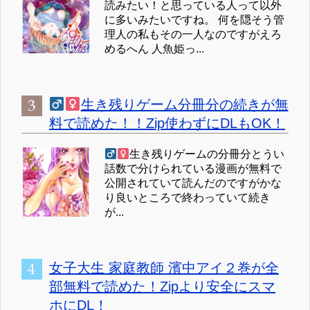
読みたい！と思っている人って以外
に多いみたいですね。 何を隠そう管
理人の私もその一人なのですがえろ
めるへん 人魚姫っ...
生き残りゲーム分冊分の続きが無
料で読めた！！Zip使わずにDLもOK！
生き残りゲームの分冊分とうい
話数で分けられている漫画が無料で
公開されていて読んだのですがかな
り良いところで終わっていて続き
が...
女子大生 家庭教師 濱中アイ２巻が全
部無料で読めた！Zipより安全にスマ
ホにDL！