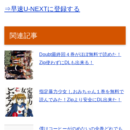
⇒早速U-NEXTに登録する
関連記事
Doubt最終回４巻がほぼ無料で読めた！
Zip使わずにDLも出来る！
指定暴力少女 しおみちゃん１巻を無料で
読んでみた！Zipより安全にDL出来た！
僕はコーヒーがのめないの全巻どれでも