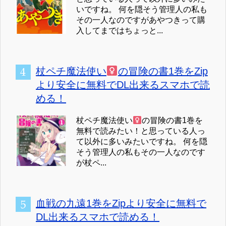
いですね。 何を隠そう管理人の私も
その一人なのですがあやつきって購
入してまではちょっと...
杖ペチ魔法使い
の冒険の書1巻をZip
より安全に無料でDL出来るスマホで読
める！
杖ペチ魔法使い
の冒険の書1巻を
無料で読みたい！と思っている人っ
て以外に多いみたいですね。 何を隠
そう管理人の私もその一人なのです
が杖ペ...
血戦の九遠1巻をZipより安全に無料で
DL出来るスマホで読める！