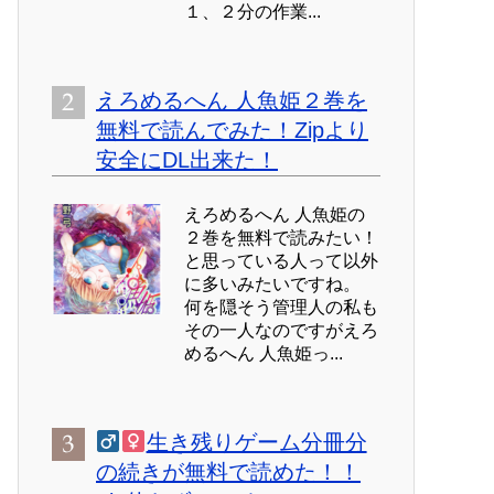
１、２分の作業...
えろめるへん 人魚姫２巻を
無料で読んでみた！Zipより
安全にDL出来た！
えろめるへん 人魚姫の
２巻を無料で読みたい！
と思っている人って以外
に多いみたいですね。
何を隠そう管理人の私も
その一人なのですがえろ
めるへん 人魚姫っ...
生き残りゲーム分冊分
の続きが無料で読めた！！