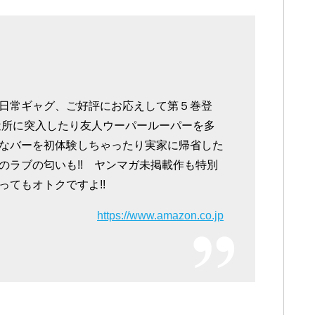
日常ギャグ、ご好評にお応えして第５巻登
近所に突入したり友人ウーパールーパーを多
なバーを初体験しちゃったり実家に帰省した
のラブの匂いも!! ヤンマガ未掲載作も特別
てもオトクですよ!!
https://www.amazon.co.jp