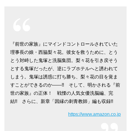
『前世の家族』にマインドコントロールされていた
理事長の娘・西脇梨々花。彼女を救うために、とう
とう対峙した鬼塚と洗脳集団。梨々花を引き戻そう
とする鬼塚だったが、逆にラブホテルへと誘われて
しまう。鬼塚は誘惑に打ち勝ち、梨々花の目を覚ま
すことができるのか――!! そして、明かされる『前
世の家族』の正体！ 戦慄の人気女優洗脳編、完
結!! さらに、新章「因縁の刺青教師」編も収録!!
https://www.amazon.co.jp