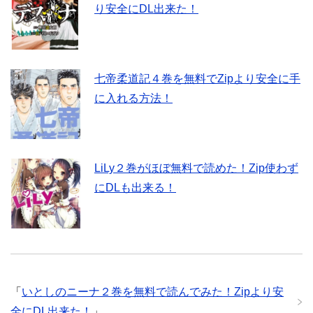
り安全にDL出来た！
七帝柔道記４巻を無料でZipより安全に手
に入れる方法！
LiLy２巻がほぼ無料で読めた！Zip使わず
にDLも出来る！
「
いとしのニーナ２巻を無料で読んでみた！Zipより安
全にDL出来た！
」