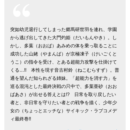
突如幼児退行してしまった郷馬研世羽を連れ、学園
から逃げ出してきた大門灼姫（だいもんやき）。し
かし、多葉（おおば）あみめの体を乗っ取ることに
成功した山姥（やまんば）が京極凍子（けいごくと
うこ）の指令を受け、とある超能力攻撃を仕掛けて
くる…!! 本性を現す音古村鈴（ねこむらすず）。普
通を望んだ知られざる姉妹。「超能力を消す力」を
巡る混沌とした最終決戦の只中で、多葉亜砂（おお
ばあさ）が出せる答えとは!? 日常を取り戻したい
者と、非日常を守りたい者との戦争を描く、少年少
女の（ちょっとエッチな）サイキック・ラブコメデ
ィ最終巻!!