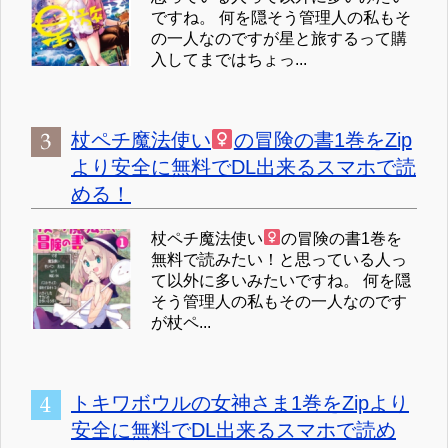
ですね。 何を隠そう管理人の私もそ
の一人なのですが星と旅するって購
入してまではちょっ...
杖ペチ魔法使い
の冒険の書1巻をZip
より安全に無料でDL出来るスマホで読
める！
杖ペチ魔法使い
の冒険の書1巻を
無料で読みたい！と思っている人っ
て以外に多いみたいですね。 何を隠
そう管理人の私もその一人なのです
が杖ペ...
トキワボウルの女神さま1巻をZipより
安全に無料でDL出来るスマホで読め