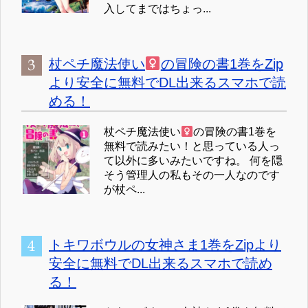
入してまではちょっ...
杖ペチ魔法使い
の冒険の書1巻をZip
より安全に無料でDL出来るスマホで読
める！
杖ペチ魔法使い
の冒険の書1巻を
無料で読みたい！と思っている人っ
て以外に多いみたいですね。 何を隠
そう管理人の私もその一人なのです
が杖ペ...
トキワボウルの女神さま1巻をZipより
安全に無料でDL出来るスマホで読め
る！