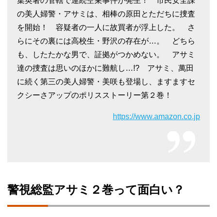
集英署の管轄で連続空巣事件が発生！ 市民安全課
の美人婦警・アサミは、相棒の原田とただちに捜査
を開始！ 容疑者の一人に故買者が浮上した。 さ
らにその裏には高校生・野沢の存在が…。 どちら
も、したたかな男で、証拠がつかめない。 アサミ
達の捜査は思いのほかに難航し…!? アサミ、萬田
に続く第三の美人婦警・美咲も登場し、ますますセ
クシーさアップのポリスストーリー第２巻！
https://www.amazon.co.jp
警視総監アサミ２巻って面白い？