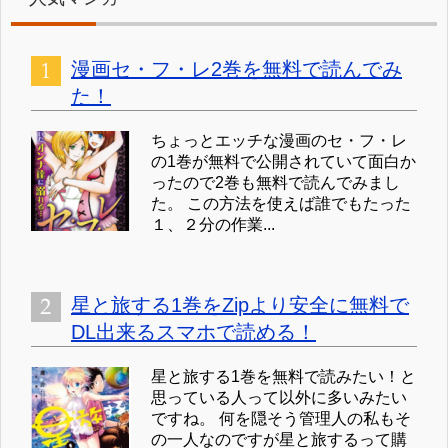
漫画セ・フ・レ2巻を無料で読んでみ
た！
ちょっとエッチな漫画のセ・フ・レ
の1巻が無料で公開されていて面白か
ったので2巻も無料で読んでみまし
た。 この方法を使えば誰でもたった
１、２分の作業...
星と旅する1巻をZipより安全に無料で
DL出来るスマホで読める！
星と旅する1巻を無料で読みたい！と
思っている人って以外に多いみたい
ですね。 何を隠そう管理人の私もそ
の一人なのですが星と旅するって購