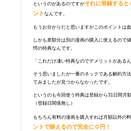
それに登録すると
というのがあるのですが
ント
なんです。
もうお分かりだと思いますがこのポイントは
しかも差額分は別の漫画の購入に使えるので
愕の特典なんです。
「これだけ凄い特典なのでデメリットがある
そう思いましたが一番のネックである解約方
てみましたが見つからなかったです。
というのも今回使う特典は登録から31日間月
（登録日関係無し）
もちろん有料の漫画を購入すれば月額以外の
ントで賄えるので完全に０円！