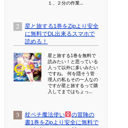
１、２分の作業...
星と旅する1巻をZipより安全
に無料でDL出来るスマホで
読める！
星と旅する1巻を無料で
読みたい！と思っている
人って以外に多いみたい
ですね。 何を隠そう管
理人の私もその一人なの
ですが星と旅するって購
入してまではちょっ...
杖ペチ魔法使い
の冒険の
書1巻をZipより安全に無料で