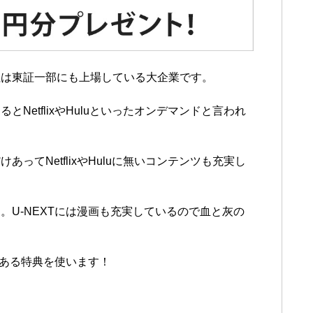
社は東証一部にも上場している大企業です。
NetflixやHuluといったオンデマンドと言われ
ってNetflixやHuluに無いコンテンツも充実し
U-NEXTには漫画も充実しているので血と灰の
のある特典を使います！