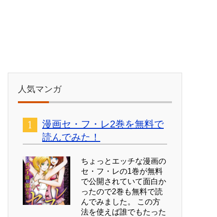
人気マンガ
漫画セ・フ・レ2巻を無料で
読んでみた！
ちょっとエッチな漫画の
セ・フ・レの1巻が無料
で公開されていて面白か
ったので2巻も無料で読
んでみました。 この方
法を使えば誰でもたった