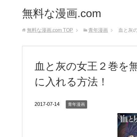
無料な漫画.com
無料な漫画.com
TOP
青年漫画
血と灰の
血と灰の女王２巻を無
に入れる方法！
2017-07-14
青年漫画