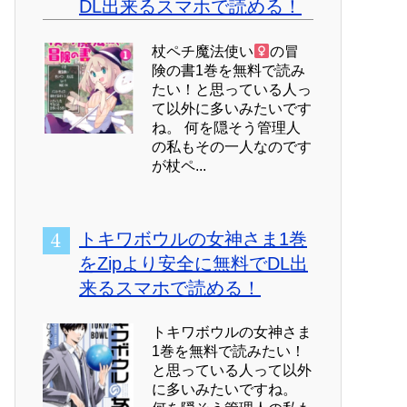
DL出来るスマホで読める！
杖ペチ魔法使い
の冒
険の書1巻を無料で読み
たい！と思っている人っ
て以外に多いみたいです
ね。 何を隠そう管理人
の私もその一人なのです
が杖ペ...
トキワボウルの女神さま1巻
をZipより安全に無料でDL出
来るスマホで読める！
トキワボウルの女神さま
1巻を無料で読みたい！
と思っている人って以外
に多いみたいですね。