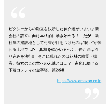
ピクシーからの独立を決断した伸介達がいよいよ新
会社の設立に向け本格的に動き始める！ だが、新
社屋の建設地として弓香が目をつけたのは“呪い”が伝
わる土地で…!? 真相を確かめるべく、伸介達は泊
り込みを決行!! そこに現れたのは花魁の幽霊・揚
巻。彼女のこの世への未練とは…!? 進化し続ける
下着コメディの金字塔、第2巻!!
https://www.amazon.co.jp