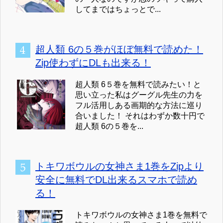
してまではちょっとで...
超人類 6の５巻がほぼ無料で読めた！
Zip使わずにDLも出来る！
超人類 6５巻を無料で読みたい！と
思い立った私はグーグル先生の力を
フル活用しある画期的な方法に巡り
合いました！ それはわずか数十円で
超人類 6の５巻を...
トキワボウルの女神さま1巻をZipより
安全に無料でDL出来るスマホで読め
る！
トキワボウルの女神さま1巻を無料で