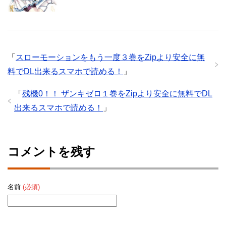
「
スローモーションをもう一度３巻をZipより安全に無
料でDL出来るスマホで読める！
」
「
残機0！！ ザンキゼロ１巻をZipより安全に無料でDL
出来るスマホで読める！
」
コメントを残す
名前
(必須)