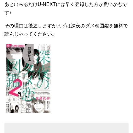
あと出来るだけU-NEXTには早く登録した方が良いかもで
す♪
その理由は後述しますがまずは深夜のダメ恋図鑑を無料で
読んじゃってください。