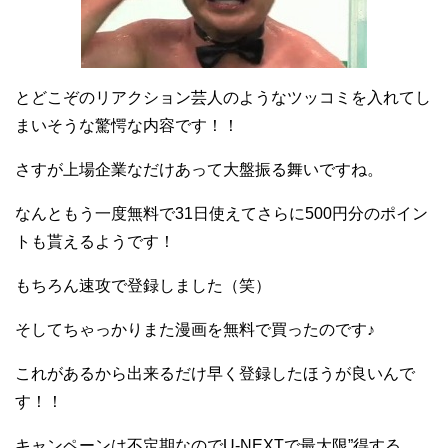
とどこぞのリアクション芸人のようなツッコミを入れてし
まいそうな驚愕な内容です！！
さすが上場企業なだけあって大盤振る舞いですね。
なんともう一度無料で31日使えてさらに500円分のポイン
トも貰えるようです！
もちろん速攻で登録しました（笑）
そしてちゃっかりまた漫画を無料で買ったのです♪
これがあるから出来るだけ早く登録したほうが良いんで
す！！
キャンペーンは不定期なのでU-NEXTで最大限”得する