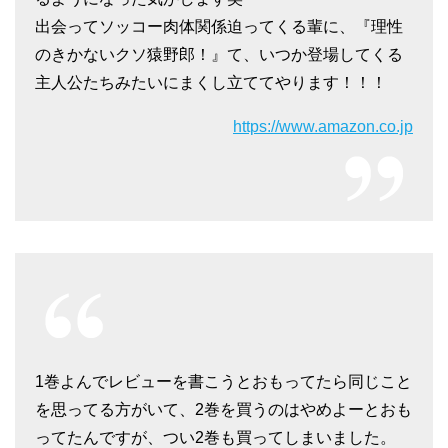
出会ってソッコー肉体関係迫ってくる輩に、『理性
のきかないクソ猿野郎！』て、いつか登場してくる
主人公たちみたいにまくし立ててやります！！！
https://www.amazon.co.jp
1巻よんでレビューを書こうとおもってたら同じこと
を思ってる方がいて、2巻を買うのはやめよーとおも
ってたんですが、つい2巻も買ってしまいました。