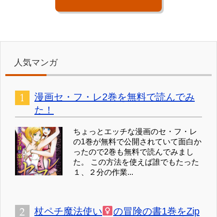
人気マンガ
漫画セ・フ・レ2巻を無料で読んでみ
た！
ちょっとエッチな漫画のセ・フ・レ
の1巻が無料で公開されていて面白か
ったので2巻も無料で読んでみまし
た。 この方法を使えば誰でもたった
１、２分の作業...
杖ペチ魔法使い
の冒険の書1巻をZip