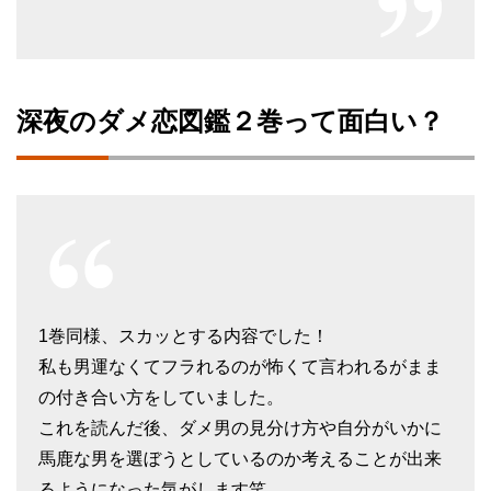
深夜のダメ恋図鑑２巻って面白い？
1巻同様、スカッとする内容でした！
私も男運なくてフラれるのが怖くて言われるがまま
の付き合い方をしていました。
これを読んだ後、ダメ男の見分け方や自分がいかに
馬鹿な男を選ぼうとしているのか考えることが出来
るようになった気がします笑