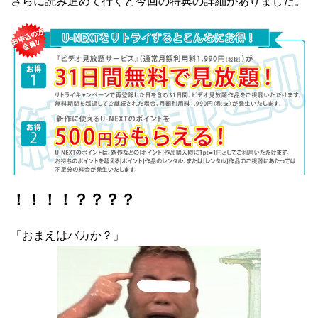
さらに読み進めて行くと今回の特典の詳細がありました。
！！！！？？？？
「おまえはバカか？」