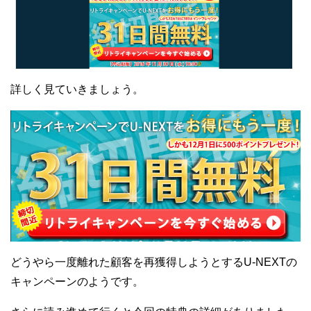
詳しく見ていきましょう。
どうやら一度離れた顧客を再獲得しようとするU-NEXTの
キャンペーンのようです。