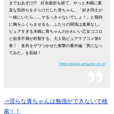
までおあずけ!? 紆余曲折を経て、やっと木嶋に素
直な気持ちをさらけだした青ちゃん。「好き同士が
一緒にいたら……ヤるっきゃないでしょ！」と期待
に胸をふくらませるも、ふたりの関係は進展なし。
ピュアすぎる木嶋に青ちゃんのかわいい乙女ゴコロ
と欲求不満が炸裂する、大人気ピュアラブコメ第4
巻！ 各所をザワつかせた衝撃の番外編「男になっ
てみた」を収録！
https://www.amazon.co.jp
⇒淫らな青ちゃんは勉強ができないで検
索！！