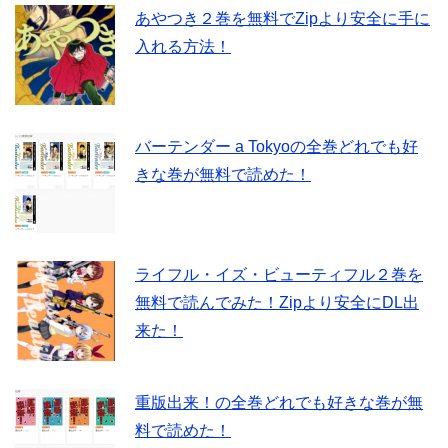
あやつき２巻を無料でZipより安全に手に
入れる方法！
バーテンダー a Tokyoの全巻どれでも好
きな巻が無料で読めた！
ライフル・イズ・ビューティフル２巻を
無料で読んでみた！Zipより安全にDL出
来た！
重版出来！の全巻どれでも好きな巻が無
料で読めた！