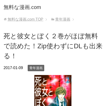
無料な漫画.com
無料な漫画.com
TOP
青年漫画
死と彼女とぼく２巻がほぼ無料
で読めた！Zip使わずにDLも出来
る！
2017-01-09
青年漫画