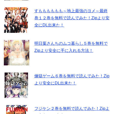
すもももももも～地上最強のヨメ～最終
巻１２巻を無料で読んでみた！Zipより安
全にDL出来た！
明日葉さんちのムコ暮らし５巻を無料で
Zipより安全に手に入れる方法！
煉獄ゲーム６巻を無料で読んでみた！Zip
より安全にDL出来た！
フジケン２巻を無料で読んでみた！Zipよ