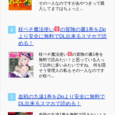
その一人なのですがあやつきって購
入してまではちょっと...
杖ペチ魔法使い
の冒険の書1巻をZip
より安全に無料でDL出来るスマホで読
める！
杖ペチ魔法使い
の冒険の書1巻を
無料で読みたい！と思っている人っ
て以外に多いみたいですね。 何を隠
そう管理人の私もその一人なのです
が杖ペ...
血戦の九遠1巻をZipより安全に無料で
DL出来るスマホで読める！
血戦の九遠1巻を無料で読みたい！と