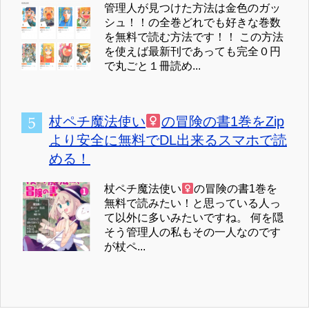
管理人が見つけた方法は金色のガッ
シュ！！の全巻どれでも好きな巻数
を無料で読む方法です！！ この方法
を使えば最新刊であっても完全０円
で丸ごと１冊読め...
杖ペチ魔法使い
の冒険の書1巻をZip
より安全に無料でDL出来るスマホで読
める！
杖ペチ魔法使い
の冒険の書1巻を
無料で読みたい！と思っている人っ
て以外に多いみたいですね。 何を隠
そう管理人の私もその一人なのです
が杖ペ...