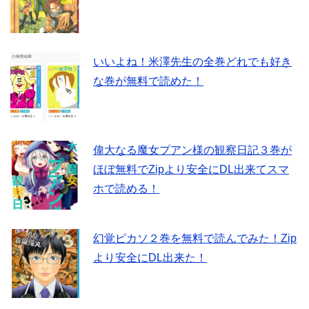
いいよね！米澤先生の全巻どれでも好き
な巻が無料で読めた！
偉大なる魔女プアン様の観察日記３巻が
ほぼ無料でZipより安全にDL出来てスマ
ホで読める！
幻覚ピカソ２巻を無料で読んでみた！Zip
より安全にDL出来た！