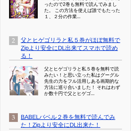
ったので2巻も無料で読んでみまし
た。 この方法を使えば誰でもたった
１、２分の作業...
父とヒゲゴリラと私５巻がほぼ無料で
Zipより安全にDL出来てスマホで読め
る！
父とヒゲゴリラと私５巻を無料で読
みたい！と思い立った私はグーグル
先生の力をフル活用しある画期的な
方法に巡り合いました！ それはわず
か数十円で父とヒゲゴ...
BABELバベル２巻を無料で読んでみ
た！Zipより安全にDL出来た！