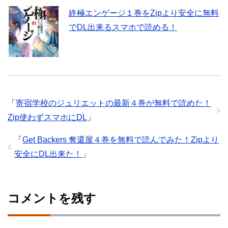
終極エンゲージ１巻をZipより安全に無料
でDL出来るスマホで読める！
「
寄宿学校のジュリエットの最新４巻が無料で読めた！
Zip使わずスマホにDL
」
「
Get Backers 奪還屋４巻を無料で読んでみた！Zipより
安全にDL出来た！
」
コメントを残す