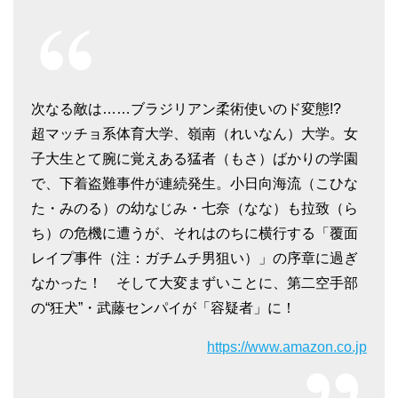
次なる敵は……ブラジリアン柔術使いのド変態!?
超マッチョ系体育大学、嶺南（れいなん）大学。女
子大生とて腕に覚えある猛者（もさ）ばかりの学園
で、下着盗難事件が連続発生。小日向海流（こひな
た・みのる）の幼なじみ・七奈（なな）も拉致（ら
ち）の危機に遭うが、それはのちに横行する「覆面
レイプ事件（注：ガチムチ男狙い）」の序章に過ぎ
なかった！ そして大変まずいことに、第二空手部
の“狂犬”・武藤センパイが「容疑者」に！
https://www.amazon.co.jp