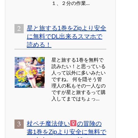
１、２分の作業...
星と旅する1巻をZipより安全
に無料でDL出来るスマホで
読める！
星と旅する1巻を無料で
読みたい！と思っている
人って以外に多いみたい
ですね。 何を隠そう管
理人の私もその一人なの
ですが星と旅するって購
入してまではちょっ...
杖ペチ魔法使い
の冒険の
書1巻をZipより安全に無料で