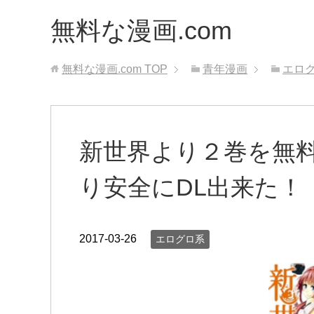
無料な漫画.com
無料な漫画.com
TOP
青年漫画
エロ
新世界より２巻を無料
り安全にDL出来た！
2017-03-26
エログロ系