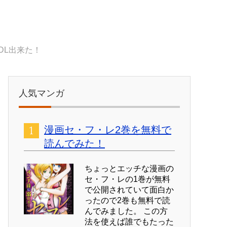
DL出来た！
人気マンガ
漫画セ・フ・レ2巻を無料で
読んでみた！
ちょっとエッチな漫画の
セ・フ・レの1巻が無料
で公開されていて面白か
ったので2巻も無料で読
んでみました。 この方
法を使えば誰でもたった