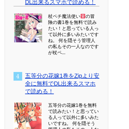
DL出来るスマホで読める！
杖ペチ魔法使い
の冒
険の書1巻を無料で読み
たい！と思っている人っ
て以外に多いみたいです
ね。 何を隠そう管理人
の私もその一人なのです
が杖ペ...
五等分の花嫁1巻をZipより安
全に無料でDL出来るスマホ
で読める！
五等分の花嫁1巻を無料
で読みたい！と思ってい
る人って以外に多いみた
いですね。 何を隠そう