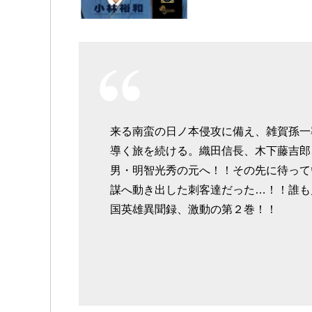
来る南蛮の日ノ本侵攻に備え、雑賀孫一
導く旅を続ける。織田信長、木下藤吉郎
男・明智光秀の元へ！！その先に待って
謀へ動き出した刺客達だった…！！誰も
国英雄異聞録、激動の第２巻！！