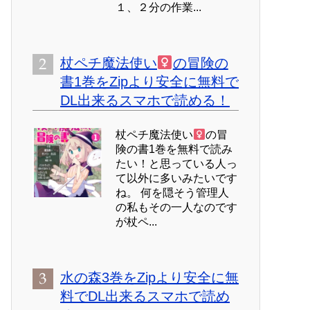
１、２分の作業...
杖ペチ魔法使い
の冒険の
書1巻をZipより安全に無料で
DL出来るスマホで読める！
杖ペチ魔法使い
の冒
険の書1巻を無料で読み
たい！と思っている人っ
て以外に多いみたいです
ね。 何を隠そう管理人
の私もその一人なのです
が杖ペ...
水の森3巻をZipより安全に無
料でDL出来るスマホで読め