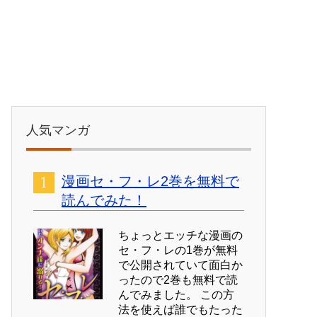
人気マンガ
漫画セ・フ・レ2巻を無料で
読んでみた！
ちょっとエッチな漫画の
セ・フ・レの1巻が無料
で公開されていて面白か
ったので2巻も無料で読
んでみました。 この方
法を使えば誰でもたった