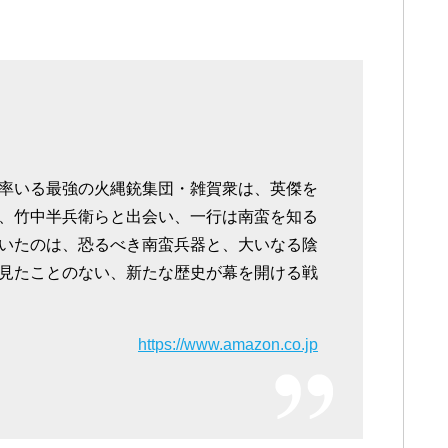
率いる最強の火縄銃集団・雑賀衆は、英傑を
、竹中半兵衛らと出会い、一行は南蛮を知る
いたのは、恐るべき南蛮兵器と、大いなる陰
見たことのない、新たな歴史が幕を開ける戦
https://www.amazon.co.jp