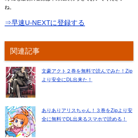
ね。
⇒早速U-NEXTに登録する
関連記事
文豪アクト２巻を無料で読んでみた！Zip
より安全にDL出来た！
ありありアリスちゃん！３巻をZipより安
全に無料でDL出来るスマホで読める！