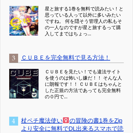
星と旅する1巻を無料で読みたい！と
思っている人って以外に多いみたい
ですね。 何を隠そう管理人の私もそ
の一人なのですが星と旅するって購
入してまではちょっ...
ＣＵＢＥを完全無料で見る方法！
ＣＵＢＥを見たい！でも違法サイト
を使うのは怖いし嫌だ！！ そんな人
に朗報です！！ ＣＵＢＥはちゃんと
した正規の方法であっても完全無料
の０円で...
杖ペチ魔法使い
の冒険の書1巻をZip
より安全に無料でDL出来るスマホで読