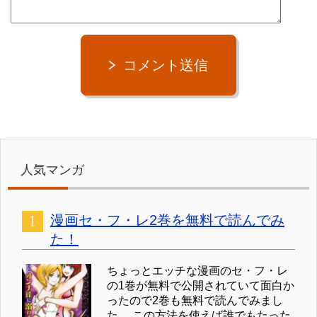
コメント送信
人気マンガ
漫画セ・フ・レ2巻を無料で読んでみ
た！
ちょっとエッチな漫画のセ・フ・レ
の1巻が無料で公開されていて面白か
ったので2巻も無料で読んでみまし
た。 この方法を使えば誰でもたった