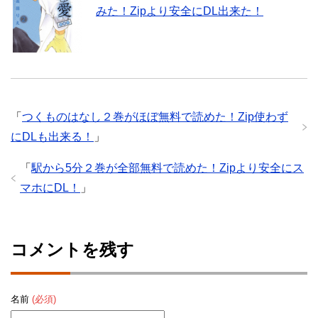
みた！Zipより安全にDL出来た！
「
つくものはなし２巻がほぼ無料で読めた！Zip使わず
にDLも出来る！
」
「
駅から5分２巻が全部無料で読めた！Zipより安全にス
マホにDL！
」
コメントを残す
名前
(必須)