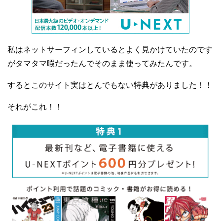
私はネットサーフィンしているとよく見かけていたのです
がタマタマ暇だったんでそのまま使ってみたんです。
するとこのサイト実はとんでもない特典がありました！！
それがこれ！！