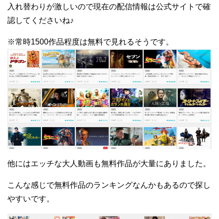
入れ替わりが激しいので現在の配信情報は公式サイトで確
認してくださいね♪
※常時1500作品程度は無料で見れるそうです。
他にはエッチな大人動画も無料作品が大量にありました。
こんな感じで無料作品のランキングなんかもあるので探し
やすいです。