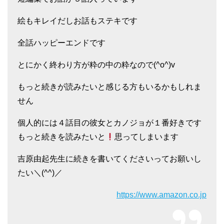
絵もキレイだしお話もステキです
全話ハッピーエンドです
とにかく終わり方が粋の中の粋なので(^o^)v
もっと続きが読みたいと感じる方もいるかもしれま
せん
個人的には４話目の彼女とカノジョが１番好きです
もっと続きを読みたいと
思ってしまいます
吉原由起先生に続きを書いてくださいってお願いし
たい＼(^^)／
https://www.amazon.co.jp