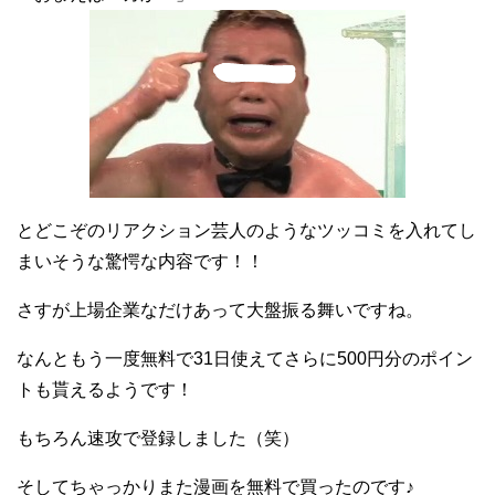
とどこぞのリアクション芸人のようなツッコミを入れてし
まいそうな驚愕な内容です！！
さすが上場企業なだけあって大盤振る舞いですね。
なんともう一度無料で31日使えてさらに500円分のポイン
トも貰えるようです！
もちろん速攻で登録しました（笑）
そしてちゃっかりまた漫画を無料で買ったのです♪