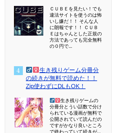
ＣＵＢＥを見たい！でも
違法サイトを使うのは怖
いし嫌だ！！ そんな人
に朗報です！！ ＣＵＢ
Ｅはちゃんとした正規の
方法であっても完全無料
の０円で...
生き残りゲーム分冊分
の続きが無料で読めた！！
Zip使わずにDLもOK！
生き残りゲームの
分冊分とうい話数で分け
られている漫画が無料で
公開されていて読んだの
ですがかなり良いところ
で終わっていて続きが...