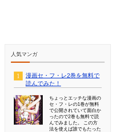
人気マンガ
漫画セ・フ・レ2巻を無料で
読んでみた！
ちょっとエッチな漫画の
セ・フ・レの1巻が無料
で公開されていて面白か
ったので2巻も無料で読
んでみました。 この方
法を使えば誰でもたった