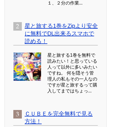
１、２分の作業...
星と旅する1巻をZipより安全
に無料でDL出来るスマホで
読める！
星と旅する1巻を無料で
読みたい！と思っている
人って以外に多いみたい
ですね。 何を隠そう管
理人の私もその一人なの
ですが星と旅するって購
入してまではちょっ...
ＣＵＢＥを完全無料で見る
方法！