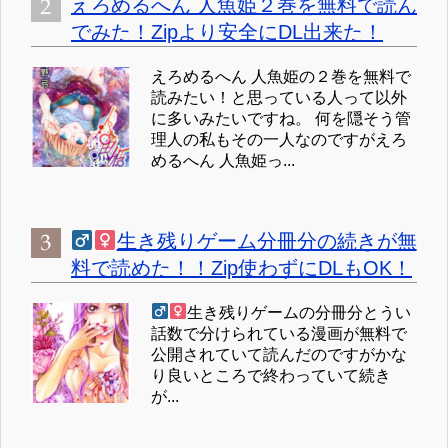
えろめるへん 人魚姫２巻を無料で読ん
でみた！Zipより安全にDL出来た！
えろめるへん 人魚姫の２巻を無料で
読みたい！と思っている人って以外
に多いみたいですね。 何を隠そう管
理人の私もその一人なのですがえろ
めるへん 人魚姫っ...
生き残りゲーム分冊分の続きが無
料で読めた！！Zip使わずにDLもOK！
生き残りゲームの分冊分とうい
話数で分けられている漫画が無料で
公開されていて読んだのですがかな
り良いところで終わっていて続き
が...