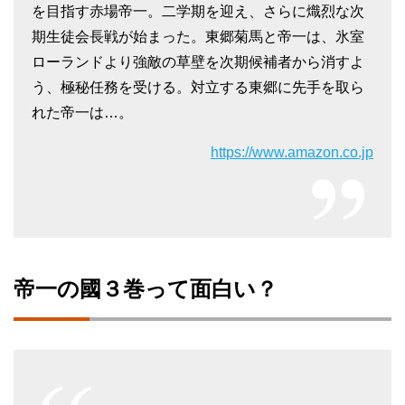
を目指す赤場帝一。二学期を迎え、さらに熾烈な次
期生徒会長戦が始まった。東郷菊馬と帝一は、氷室
ローランドより強敵の草壁を次期候補者から消すよ
う、極秘任務を受ける。対立する東郷に先手を取ら
れた帝一は…。
https://www.amazon.co.jp
帝一の國３巻って面白い？