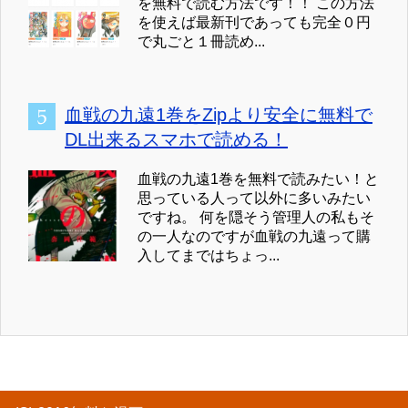
を無料で読む方法です！！ この方法
を使えば最新刊であっても完全０円
で丸ごと１冊読め...
血戦の九遠1巻をZipより安全に無料で
DL出来るスマホで読める！
血戦の九遠1巻を無料で読みたい！と
思っている人って以外に多いみたい
ですね。 何を隠そう管理人の私もそ
の一人なのですが血戦の九遠って購
入してまではちょっ...