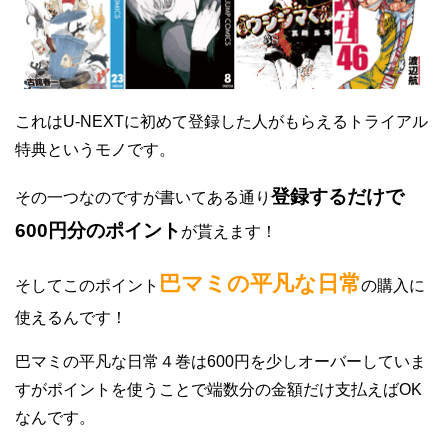
これはU-NEXTに初めて登録した人がもらえるトライアル
特典というモノです。
登録するだけで
その一つなのですが書いてある通り
600円分のポイント
が貰えます！
巴マミの平凡な日常
そしてこのポイント
の購入に
使えるんです！
巴マミの平凡な日常４巻は600円を少しオーバーしていま
すがポイントを使うことで端数分の金額だけ支払えばOK
なんです。