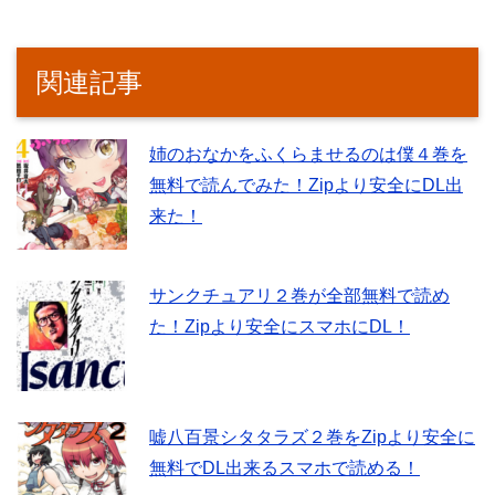
関連記事
姉のおなかをふくらませるのは僕４巻を
無料で読んでみた！Zipより安全にDL出
来た！
サンクチュアリ２巻が全部無料で読め
た！Zipより安全にスマホにDL！
嘘八百景シタタラズ２巻をZipより安全に
無料でDL出来るスマホで読める！