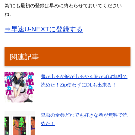
為”にも最初の登録は早めに終わらせておいてください
ね。
⇒早速U-NEXTに登録する
関連記事
鬼が出るか蛇が出るか４巻がほぼ無料で
読めた！Zip使わずにDLも出来る！
鬼虫の全巻どれでも好きな巻が無料で読
めた！