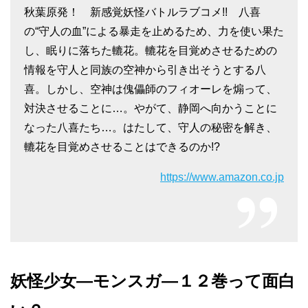
秋葉原発！ 新感覚妖怪バトルラブコメ!! 八喜
の“守人の血”による暴走を止めるため、力を使い果た
し、眠りに落ちた轆花。轆花を目覚めさせるための
情報を守人と同族の空神から引き出そうとする八
喜。しかし、空神は傀儡師のフィオーレを煽って、
対決させることに…。やがて、静岡へ向かうことに
なった八喜たち…。はたして、守人の秘密を解き、
轆花を目覚めさせることはできるのか!?
https://www.amazon.co.jp
妖怪少女―モンスガ―１２巻って面白