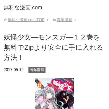
無料な漫画.com
無料な漫画.com
TOP
青年漫画
妖怪少女―モンスガ―１２巻を
無料でZipより安全に手に入れる
方法！
2017-05-19
青年漫画