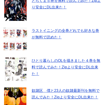
どらくま５巻を無料で読んでみた！Zipよ
り安全にDL出来た！
ラストイニングの全巻どれでも好きな巻
が無料で読めた！
ひとり暮らしのOLを描きました４巻を無
料で読んでみた！Zipより安全にDL出来
た！
奴隷区 僕と23人の奴隷最新刊を無料で
読んでみた！Zipより安全にDL出来た！