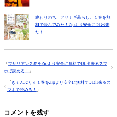
終わりのち、アサナギ暮らし。１巻を無
料で読んでみた！Zipより安全にDL出来
た！
「
マザリアン２巻をZipより安全に無料でDL出来るスマ
ホで読める！
」
「
ぎゃんぷりん１巻をZipより安全に無料でDL出来るス
マホで読める！
」
コメントを残す