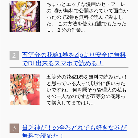
ちょっとエッチな漫画のセ・フ・レ
の1巻が無料で公開されていて面白か
ったので2巻も無料で読んでみまし
た。 この方法を使えば誰でもたった
１、２分の作業...
五等分の花嫁1巻をZipより安全に無料
でDL出来るスマホで読める！
五等分の花嫁1巻を無料で読みたい！
と思っている人って以外に多いみた
いですね。 何を隠そう管理人の私も
その一人なのですが五等分の花嫁っ
て購入してまではち...
貧乏神が！の全巻どれでも好きな巻が
無料で読めた！