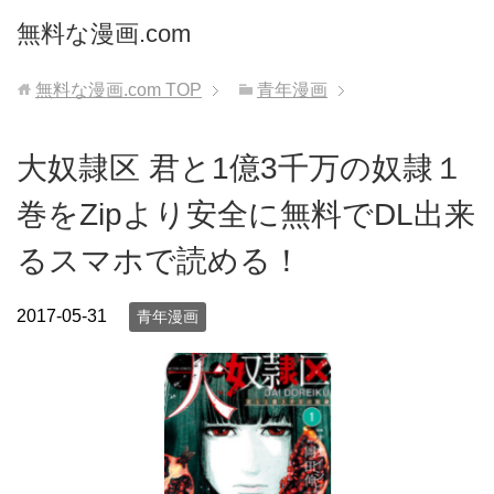
無料な漫画.com
無料な漫画.com
TOP
青年漫画
大奴隷区 君と1億3千万の奴隷１
巻をZipより安全に無料でDL出来
るスマホで読める！
2017-05-31
青年漫画