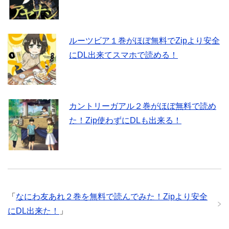
ルーツビア１巻がほぼ無料でZipより安全
にDL出来てスマホで読める！
カントリーガアル２巻がほぼ無料で読め
た！Zip使わずにDLも出来る！
「
なにわ友あれ２巻を無料で読んでみた！Zipより安全
にDL出来た！
」