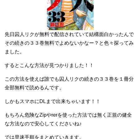
先日囚人リクが無料で配信されていて結構面白かったんで
その続きの３３巻無料でよめないかなー？と色々探ってみ
ました。
するとこんな方法が見つかりました！！
この方法を使えば誰でも囚人リクの続きの３３巻を１冊分
全部無料で読めるんです。
しかもスマホにDLまで出来ちゃいます！！
もちろん危険なZipやrerを使った方法では無く正規の健全
な方法なので安心してくださいね♪
では早速手順をまとめていきます。