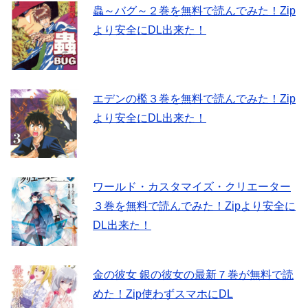
蟲～バグ～２巻を無料で読んでみた！Zip
より安全にDL出来た！
エデンの檻３巻を無料で読んでみた！Zip
より安全にDL出来た！
ワールド・カスタマイズ・クリエーター
３巻を無料で読んでみた！Zipより安全に
DL出来た！
金の彼女 銀の彼女の最新７巻が無料で読
めた！Zip使わずスマホにDL