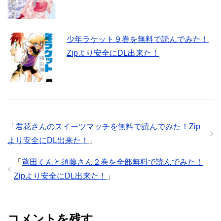
少年ラケット９巻を無料で読んでみた！
Zipより安全にDL出来た！
「
君花さんのスイーツマッチを無料で読んでみた！Zip
より安全にDL出来た！
」
「
鳶田くんと須藤さん２巻を全部無料で読んでみた！
Zipより安全にDL出来た！
」
コメントを残す