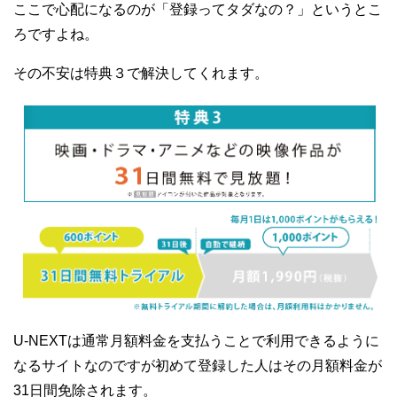
ここで心配になるのが「登録ってタダなの？」というとこ
ろですよね。
その不安は特典３で解決してくれます。
U-NEXTは通常月額料金を支払うことで利用できるように
なるサイトなのですが初めて登録した人はその月額料金が
31日間免除されます。