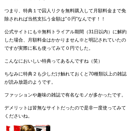
つまり、特典１で囚人リクを無料購入して月額料金まで免
除されれば当然支払う金額は”０円”なんです！！
公式サイトにも※無料トライアル期間（31日以内）に解約
した場合、月額料金はかかりません※と明記されていたの
ですが実際に私も使ってみて０円でした。
こんなにおいしい特典ってあるんですね（笑）
ちなみに特典２も少しだけ触れておくと70種類以上の雑誌
が読み放題のようです。
ファッションや趣味の雑誌で有名なモノが多かったです。
デメリットは皆無なサイトだったので是非一度使ってみて
くださいね。