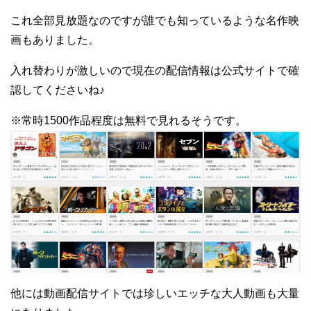
これ全部見放題なのですが誰でも知っているような名作映
画もありました。
入れ替わりが激しいので現在の配信情報は公式サイトで確
認してくださいね♪
※常時1500作品程度は無料で見れるそうです。
他には動画配信サイトでは珍しいエッチな大人動画も大量