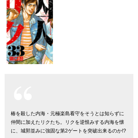
椿を殺した内海・元極楽島看守をそうとは知らずに
仲間に加えたリクたち。リクを逆恨みする内海を懐
に、城郭並みに強固な第2ゲートを突破出来るのか!?