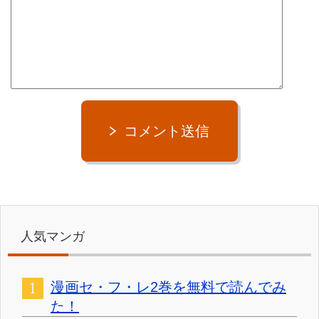
コメント送信
人気マンガ
漫画セ・フ・レ2巻を無料で読んでみ
た！