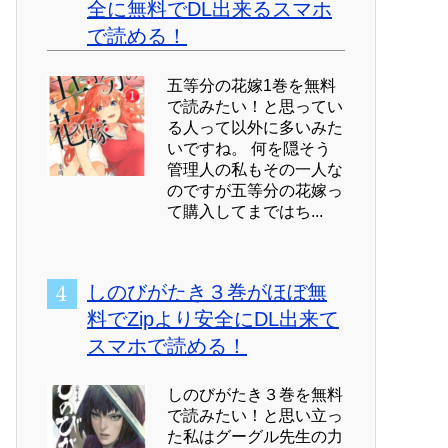
全に無料でDL出来るスマホ
で読める！
五等分の花嫁1巻を無料
で読みたい！と思ってい
る人って以外に多いみた
いですね。 何を隠そう
管理人の私もその一人な
のですが五等分の花嫁っ
て購入してまではち...
しのびがたき３巻がほぼ無
料でZipより安全にDL出来て
スマホで読める！
しのびがたき３巻を無料
で読みたい！と思い立っ
た私はグーグル先生の力