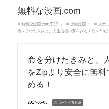
無料な漫画.com
無料な漫画.com
TOP
少年漫画
スポ
命を分けたきみと、人生最後の夢をみる１巻をZip
命を分けたきみと、
をZipより安全に無
める！
2017-06-03
スポーツ・青春系