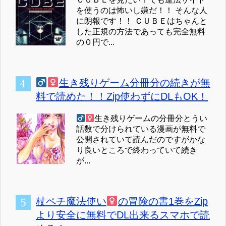
を使うのは怖いし嫌だ！！ そんな人
に朗報です！！ ＣＵＢＥはちゃんと
した正規の方法であっても完全無料
の０円で...
生き残りゲーム分冊分の続きが無
料で読めた！！Zip使わずにDLもOK！
生き残りゲームの分冊分とうい
話数で分けられている漫画が無料で
公開されていて読んだのですがかな
り良いところで終わっていて続き
が...
杖ペチ魔法使い
の冒険の書1巻をZip
より安全に無料でDL出来るスマホで読