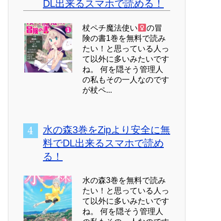
DL出来るスマホで読める！
杖ペチ魔法使い
の冒
険の書1巻を無料で読み
たい！と思っている人っ
て以外に多いみたいです
ね。 何を隠そう管理人
の私もその一人なのです
が杖ペ...
水の森3巻をZipより安全に無
料でDL出来るスマホで読め
る！
水の森3巻を無料で読み
たい！と思っている人っ
て以外に多いみたいです
ね。 何を隠そう管理人