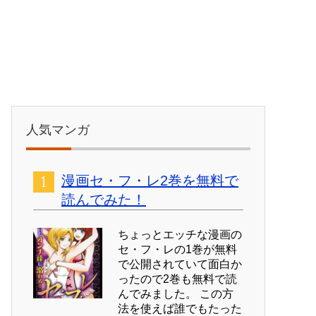
人気マンガ
漫画セ・フ・レ2巻を無料で
読んでみた！
ちょっとエッチな漫画の
セ・フ・レの1巻が無料
で公開されていて面白か
ったので2巻も無料で読
んでみました。 この方
法を使えば誰でもたった