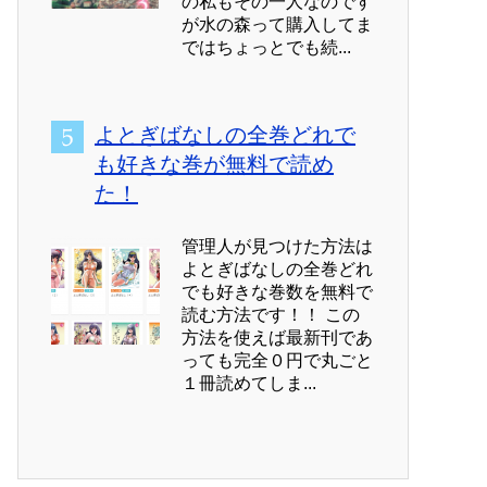
の私もその一人なのです
が水の森って購入してま
ではちょっとでも続...
よとぎばなしの全巻どれで
も好きな巻が無料で読め
た！
管理人が見つけた方法は
よとぎばなしの全巻どれ
でも好きな巻数を無料で
読む方法です！！ この
方法を使えば最新刊であ
っても完全０円で丸ごと
１冊読めてしま...