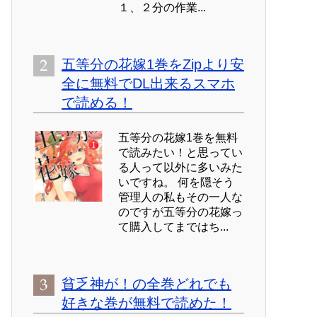
１、２分の作業...
五等分の花嫁1巻をZipより安
全に無料でDL出来るスマホ
で読める！
五等分の花嫁1巻を無料
で読みたい！と思ってい
る人って以外に多いみた
いですね。 何を隠そう
管理人の私もその一人な
のですが五等分の花嫁っ
て購入してまではち...
貧乏神が！の全巻どれでも
好きな巻が無料で読めた！