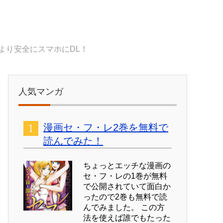
より安全にスマホにDL！
人気マンガ
漫画セ・フ・レ2巻を無料で
読んでみた！
ちょっとエッチな漫画の
セ・フ・レの1巻が無料
で公開されていて面白か
ったので2巻も無料で読
んでみました。 この方
法を使えば誰でもたった