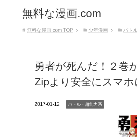
無料な漫画.com
無料な漫画.com
TOP
少年漫画
バト
勇者が死んだ！２巻
Zipより安全にスマホ
2017-01-12
バトル・超能力系