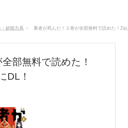
ル・超能力系
勇者が死んだ！２巻が全部無料で読めた！Zip
が全部無料で読めた！
にDL！