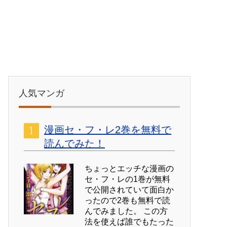
人気マンガ
漫画セ・フ・レ2巻を無料で
読んでみた！
ちょっとエッチな漫画の
セ・フ・レの1巻が無料
で公開されていて面白か
ったので2巻も無料で読
んでみました。 この方
法を使えば誰でもたった