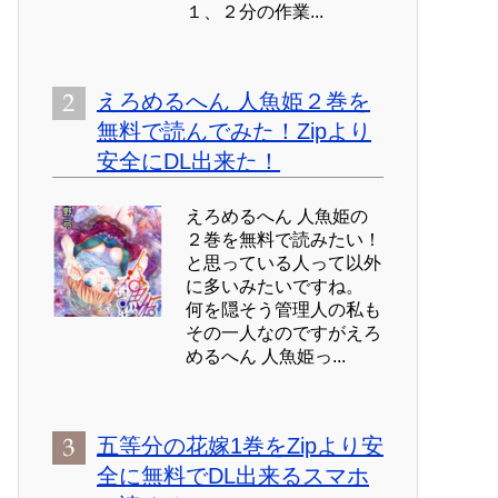
１、２分の作業...
えろめるへん 人魚姫２巻を
無料で読んでみた！Zipより
安全にDL出来た！
えろめるへん 人魚姫の
２巻を無料で読みたい！
と思っている人って以外
に多いみたいですね。
何を隠そう管理人の私も
その一人なのですがえろ
めるへん 人魚姫っ...
五等分の花嫁1巻をZipより安
全に無料でDL出来るスマホ