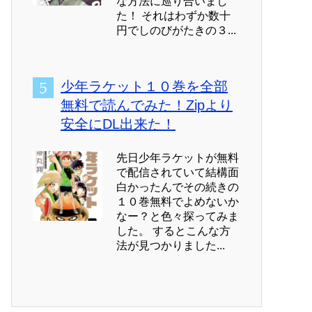
な方法に巡り合いまし
た！ それはわずか数十
円でしのびがたきの３...
少年ラケット１０巻を全部
無料で読んでみた！Zipより
安全にDL出来た！
先日少年ラケットが無料
で配信されていて結構面
白かったんでその続きの
１０巻無料でよめないか
なー？と色々探ってみま
した。 するとこんな方
法が見つかりました...