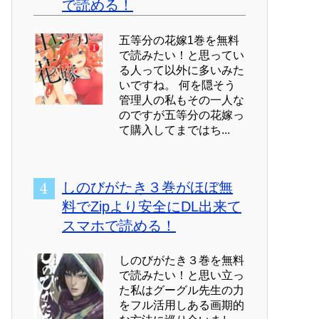
で読める！
五等分の花嫁1巻を無料
で読みたい！と思ってい
る人って以外に多いみた
いですね。 何を隠そう
管理人の私もその一人な
のですが五等分の花嫁っ
て購入してまではち...
しのびがたき３巻がほぼ無
料でZipより安全にDL出来て
スマホで読める！
しのびがたき３巻を無料
で読みたい！と思い立っ
た私はグーグル先生の力
をフル活用しある画期的