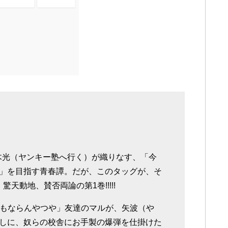
荒木光（ヤンキー塾へ行く）が織りなす、「今
」を目指す青春譚。だが、このタッグが、そ
天動地、賛否両論の第1巻!!!!!
にもならんやつや」友達のマルが、矢波（や
しに、奴らの校舎にお手製の爆弾を仕掛けた