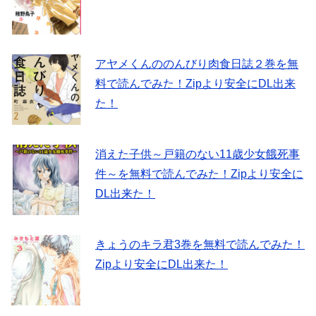
アヤメくんののんびり肉食日誌２巻を無
料で読んでみた！Zipより安全にDL出来
た！
消えた子供～戸籍のない11歳少女餓死事
件～を無料で読んでみた！Zipより安全に
DL出来た！
きょうのキラ君3巻を無料で読んでみた！
Zipより安全にDL出来た！