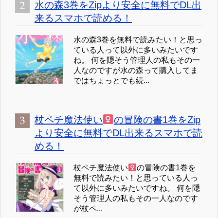
水の森3巻をZipより安全に無料でDL出
来るスマホで読める！
水の森3巻を無料で読みたい！と思っ
ている人って以外に多いみたいです
ね。 何を隠そう管理人の私もその一
人なのですが水の森って購入してま
ではちょっとでも続...
杖ペチ魔法使い
の冒険の書1巻をZip
より安全に無料でDL出来るスマホで読
める！
杖ペチ魔法使い
の冒険の書1巻を
無料で読みたい！と思っている人っ
て以外に多いみたいですね。 何を隠
そう管理人の私もその一人なのです
が杖ペ...