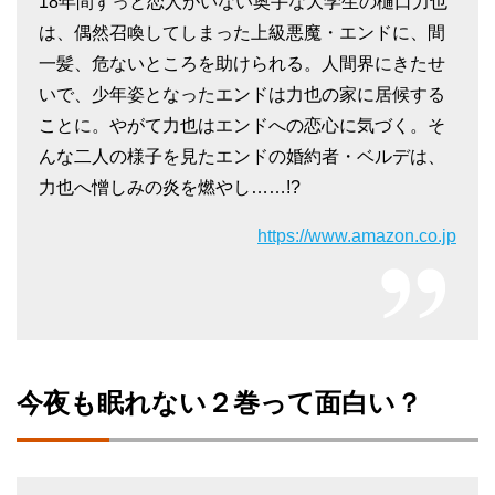
18年間ずっと恋人がいない奥手な大学生の樋口力也
は、偶然召喚してしまった上級悪魔・エンドに、間
一髪、危ないところを助けられる。人間界にきたせ
いで、少年姿となったエンドは力也の家に居候する
ことに。やがて力也はエンドへの恋心に気づく。そ
んな二人の様子を見たエンドの婚約者・ベルデは、
力也へ憎しみの炎を燃やし……!?
https://www.amazon.co.jp
今夜も眠れない２巻って面白い？