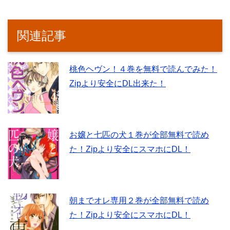
関連記事
桃色ヘヴン！４巻を無料で読んでみた！
Zipより安全にDL出来た！
お嬢と七匹の犬１巻が全部無料で読め
た！Zipより安全にスマホにDL！
朝までオレ専用２巻が全部無料で読め
た！Zipより安全にスマホにDL！