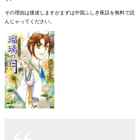
その理由は後述しますがまずは中国ふしぎ夜話を無料で読
んじゃってください。