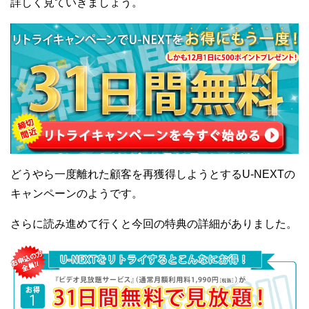
詳しく見ていきましょう。
どうやら一度離れた顧客を再獲得しようとするU-NEXTの
キャンペーンのようです。
さらに読み進めて行くと今回の特典の詳細がありました。