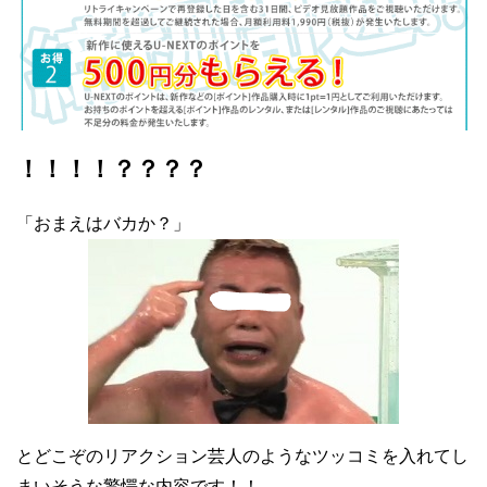
！！！！？？？？
「おまえはバカか？」
とどこぞのリアクション芸人のようなツッコミを入れてし
まいそうな驚愕な内容です！！