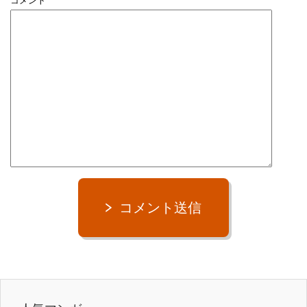
コメント
コメント送信