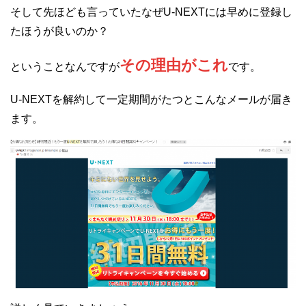
そして先ほども言っていたなぜU-NEXTには早めに登録し
たほうが良いのか？
その理由がこれ
ということなんですが
です。
U-NEXTを解約して一定期間がたつとこんなメールが届き
ます。