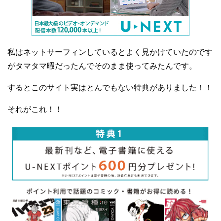
私はネットサーフィンしているとよく見かけていたのです
がタマタマ暇だったんでそのまま使ってみたんです。
するとこのサイト実はとんでもない特典がありました！！
それがこれ！！