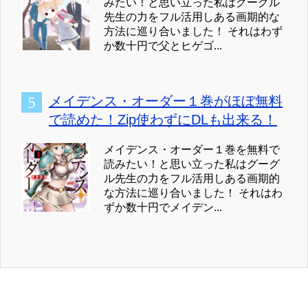
みたい！と思い立った私はグーグル
先生の力をフル活用しある画期的な
方法に巡り合いました！ それはわず
か数十円で父とヒゲゴ...
メイデンス・オーダー１巻がほぼ無料
で読めた！Zip使わずにDLも出来る！
メイデンス・オーダー１巻を無料で
読みたい！と思い立った私はグーグ
ル先生の力をフル活用しある画期的
な方法に巡り合いました！ それはわ
ずか数十円でメイデン...