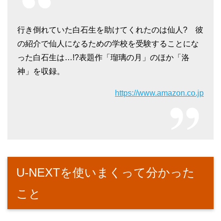
行き倒れていた白石生を助けてくれたのは仙人? 彼
の紹介で仙人になるための学校を受験することにな
った白石生は…!?表題作「瑠璃の月」のほか「洛
神」を収録。
https://www.amazon.co.jp
U-NEXTを使いまくって分かった
こと