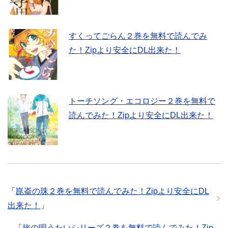
すくってごらん２巻を無料で読んでみ
た！Zipより安全にDL出来た！
トーチソング・エコロジー２巻を無料で
読んでみた！Zipより安全にDL出来た！
「
崑崙の珠２巻を無料で読んでみた！Zipより安全にDL
出来た！
」
「
旅の唄うたいシリーズ２巻を無料で読んでみた！Zip