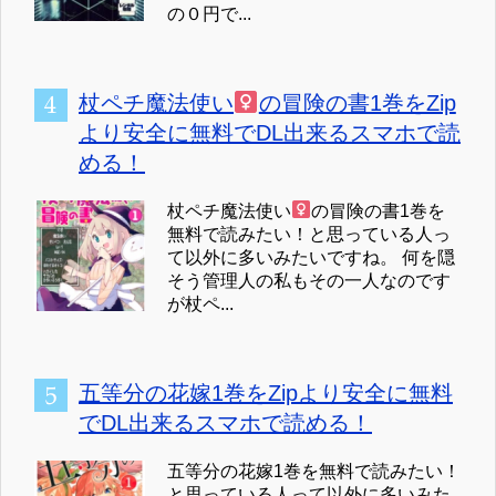
の０円で...
杖ペチ魔法使い
の冒険の書1巻をZip
より安全に無料でDL出来るスマホで読
める！
杖ペチ魔法使い
の冒険の書1巻を
無料で読みたい！と思っている人っ
て以外に多いみたいですね。 何を隠
そう管理人の私もその一人なのです
が杖ペ...
五等分の花嫁1巻をZipより安全に無料
でDL出来るスマホで読める！
五等分の花嫁1巻を無料で読みたい！
と思っている人って以外に多いみた