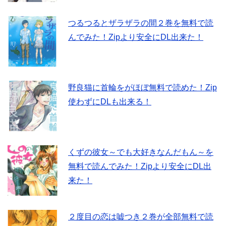
つるつるとザラザラの間２巻を無料で読
んでみた！Zipより安全にDL出来た！
野良猫に首輪をがほぼ無料で読めた！Zip
使わずにDLも出来る！
くずの彼女～でも大好きなんだもん～を
無料で読んでみた！Zipより安全にDL出
来た！
２度目の恋は嘘つき２巻が全部無料で読