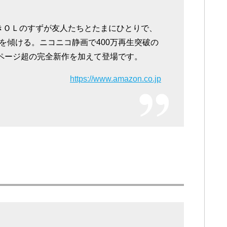
きＯＬのすずが友人たちとたまにひとりで、
を傾ける。ニコニコ静画で400万再生突破の
0ページ超の完全新作を加えて登場です。
https://www.amazon.co.jp