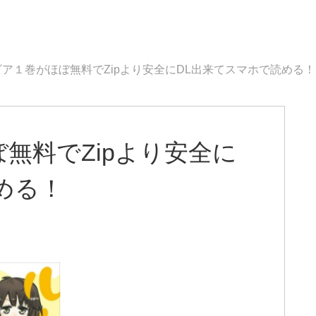
ア１巻がほぼ無料でZipより安全にDL出来てスマホで読める！
無料でZipより安全に
める！