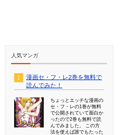
人気マンガ
漫画セ・フ・レ2巻を無料で
読んでみた！
ちょっとエッチな漫画の
セ・フ・レの1巻が無料
で公開されていて面白か
ったので2巻も無料で読
んでみました。 この方
法を使えば誰でもたった