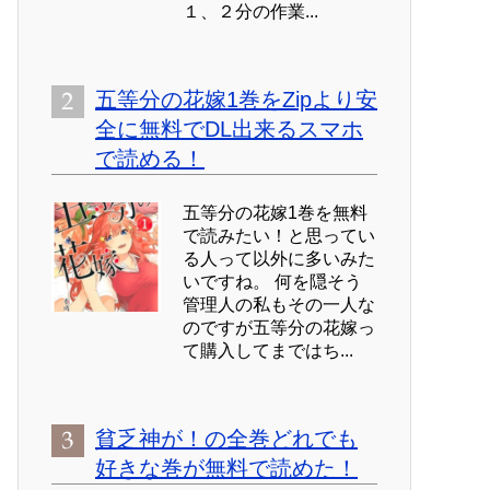
１、２分の作業...
五等分の花嫁1巻をZipより安
全に無料でDL出来るスマホ
で読める！
五等分の花嫁1巻を無料
で読みたい！と思ってい
る人って以外に多いみた
いですね。 何を隠そう
管理人の私もその一人な
のですが五等分の花嫁っ
て購入してまではち...
貧乏神が！の全巻どれでも
好きな巻が無料で読めた！