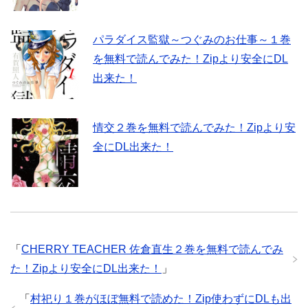
パラダイス監獄～つぐみのお仕事～１巻
を無料で読んでみた！Zipより安全にDL
出来た！
情交２巻を無料で読んでみた！Zipより安
全にDL出来た！
「
CHERRY TEACHER 佐倉直生２巻を無料で読んでみ
た！Zipより安全にDL出来た！
」
「
村祀り１巻がほぼ無料で読めた！Zip使わずにDLも出