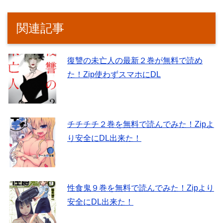
関連記事
復讐の未亡人の最新２巻が無料で読め
た！Zip使わずスマホにDL
チチチチ２巻を無料で読んでみた！Zipよ
り安全にDL出来た！
性食鬼９巻を無料で読んでみた！Zipより
安全にDL出来た！