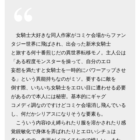
女騎士大好きな同人作家がコミケ会場からファン
タジー世界に飛ばされ、出会った新米女騎士
と旅する何十番煎じだの異世界転移モノ。主人公は
「ある程度モンスターを操って、自分のエロ
妄想を満たすと女騎士を一時的にパワーアップさせ
る」という異能持ちなのがミソ。要するに敵を
倒す際、いちいち女騎士をエロい目に遭わせる必要
があるので本人には秘密。基本的にギャグ
コメディ調なのですけどコミケ会場消し飛んでいる
し、何だかシリアスになりそうな要素も。
こういう内容ゆえ縛られたり服を溶かされたり感
覚鋭敏化で身体を弄ばれたりとエロいシチュは