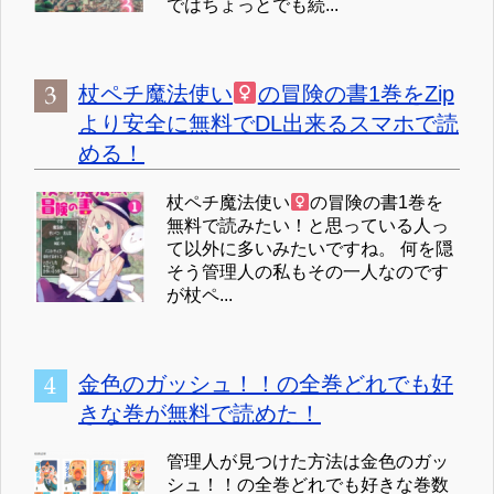
ではちょっとでも続...
杖ペチ魔法使い
の冒険の書1巻をZip
より安全に無料でDL出来るスマホで読
める！
杖ペチ魔法使い
の冒険の書1巻を
無料で読みたい！と思っている人っ
て以外に多いみたいですね。 何を隠
そう管理人の私もその一人なのです
が杖ペ...
金色のガッシュ！！の全巻どれでも好
きな巻が無料で読めた！
管理人が見つけた方法は金色のガッ
シュ！！の全巻どれでも好きな巻数