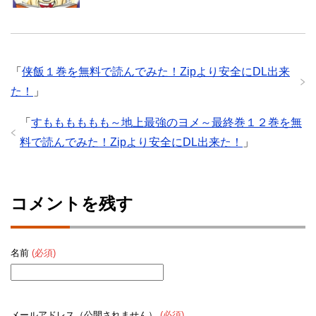
「
侠飯１巻を無料で読んでみた！Zipより安全にDL出来
た！
」
「
すもももももも～地上最強のヨメ～最終巻１２巻を無
料で読んでみた！Zipより安全にDL出来た！
」
コメントを残す
名前
(必須)
メールアドレス（公開されません）
(必須)