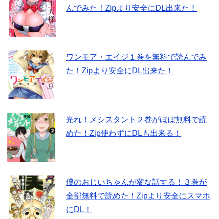
んでみた！Zipより安全にDL出来た！
ワンモア・エイジ１巻を無料で読んでみ
た！Zipより安全にDL出来た！
光れ！メシスタント２巻がほぼ無料で読
めた！Zip使わずにDLも出来る！
僕のおじいちゃんが変な話する！３巻が
全部無料で読めた！Zipより安全にスマホ
にDL！